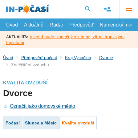
Přejít
na
hlavní
obsah
Úvod
Aktuálně
Radar
Předpověď
Numerický model
Víkend bude slunečný s letními, zítra i tropickými
AKTUALITA:
teplotami
Úvod
Předpověď počasí
Kraj Vysočina
Dvorce
Znečištění vzduchu
KVALITA OVZDUŠÍ
Dvorce
Označit jako domovské město
Počasí
Slunce a Měsíc
Kvalita ovzduší