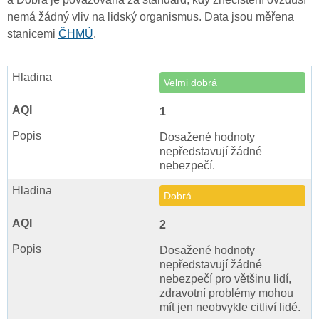
nemá žádný vliv na lidský organismus. Data jsou měřena
stanicemi
ČHMÚ
.
Velmi dobrá
1
Dosažené hodnoty
nepředstavují žádné
nebezpečí.
Dobrá
2
Dosažené hodnoty
nepředstavují žádné
nebezpečí pro většinu lidí,
zdravotní problémy mohou
mít jen neobvykle citliví lidé.