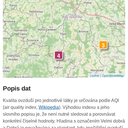
3
4
Leaflet
|
OpenStreetMap
Popis dat
Kvalita ovzduší pro jednotlivé látky je určována podle AQI
(air quality index,
Wikipedia
). Výhodou indexu a jeho
slovního popisu je, že není nutné sledovat a porovnávat
konkrétní číselné hodnoty. Hladina s označením Velmi dobrá
a Dobrá je považována za standard, kdy znečištění ovzduší