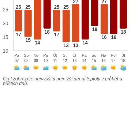
27
27
25
25
25
25
25
20
19
18
18
17
17
15
16
16
15
14
14
13
13
10
Pá
So
Ne
Po
Út
St
Čt
Pá
So
Ne
Po
Út
07
08
09
10
11
12
13
14
15
16
17
18
Graf zobrazuje nejvyšší a nejnižší denní teploty v průběhu
příštích dnů.