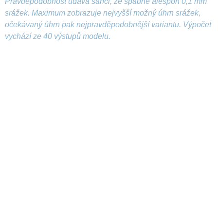
Pravděpodobnost udává šanci, že spadne alespoň 0,1 mm
srážek. Maximum zobrazuje nejvyšší možný úhrn srážek,
očekávaný úhrn pak nejpravděpodobnější variantu. Výpočet
vychází ze 40 výstupů modelu.