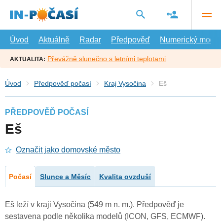
Přejít
na
hlavní
obsah
Úvod
Aktuálně
Radar
Předpověď
Numerický model
Převážně slunečno s letními teplotami
AKTUALITA:
Úvod
Předpověď počasí
Kraj Vysočina
Eš
PŘEDPOVĚĎ POČASÍ
Eš
Označit jako domovské město
Počasí
Slunce a Měsíc
Kvalita ovzduší
Eš leží v kraji Vysočina (549 m n. m.). Předpověď je
sestavena podle několika modelů (ICON, GFS, ECMWF).