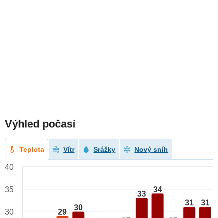
Výhled počasí
Teplota
Vítr
Srážky
Nový sníh
40
34
35
33
31
31
30
29
30