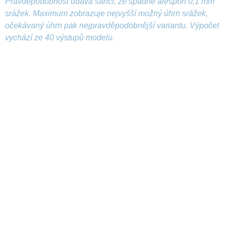
Pravděpodobnost udává šanci, že spadne alespoň 0,1 mm
srážek. Maximum zobrazuje nejvyšší možný úhrn srážek,
očekávaný úhrn pak nejpravděpodobnější variantu. Výpočet
vychází ze 40 výstupů modelu.