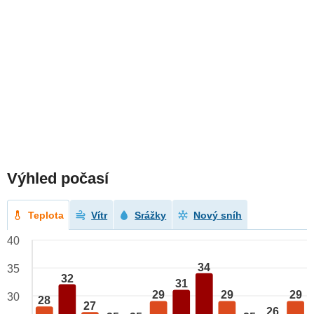
Výhled počasí
Teplota
Vítr
Srážky
Nový sníh
40
34
35
32
31
29
29
29
30
28
27
26