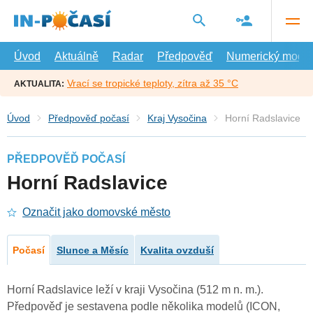
Přejít
na
hlavní
obsah
Úvod
Aktuálně
Radar
Předpověď
Numerický model
Vrací se tropické teploty, zítra až 35 °C
AKTUALITA:
Úvod
Předpověď počasí
Kraj Vysočina
Horní Radslavice
PŘEDPOVĚĎ POČASÍ
Horní Radslavice
Označit jako domovské město
Počasí
Slunce a Měsíc
Kvalita ovzduší
Horní Radslavice leží v kraji Vysočina (512 m n. m.).
Předpověď je sestavena podle několika modelů (ICON,