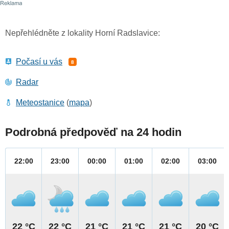
Nepřehlédněte z lokality Horní Radslavice:
Počasí u vás
8
Radar
Meteostanice
(
mapa
)
Podrobná předpověď na 24 hodin
22:00
23:00
00:00
01:00
02:00
03:00
22 °C
22 °C
21 °C
21 °C
21 °C
20 °C