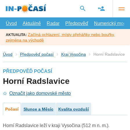
Přejít
na
hlavní
obsah
Úvod
Aktuálně
Radar
Předpověď
Numerický model
Začíná ochlazení, místy přeháňky nebo bouřky,
AKTUALITA:
zejména na východě
Úvod
Předpověď počasí
Kraj Vysočina
Horní Radslavice
PŘEDPOVĚĎ POČASÍ
Horní Radslavice
Označit jako domovské město
Počasí
Slunce a Měsíc
Kvalita ovzduší
Horní Radslavice leží v kraji Vysočina (512 m n. m.).