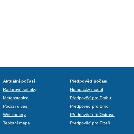
Aktuální počasí
Předpověď počasí
Radarové snímky
Numerický model
Meteostanice
Předpověď pro Prahu
Počasí u vás
Předpověď pro Brno
Webkamery
Předpověď pro Ostravu
Teplotní mapa
Předpověď pro Plzeň