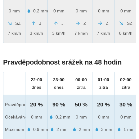
0 mm
0.2 mm
0 mm
0 mm
0 mm
0 mm
SZ
J
J
Z
Z
SZ
7 km/h
3 km/h
3 km/h
7 km/h
7 km/h
8 km/h
Pravděpodobnost srážek na 48 hodin
22:00
23:00
00:00
01:00
02:00
dnes
dnes
zítra
zítra
zítra
20 %
90 %
50 %
20 %
30 %
Pravděpod.
Očekáváno
0 mm
0.2 mm
0 mm
0 mm
0 mm
Maximum
0.9 mm
2 mm
2 mm
3 mm
1 mm