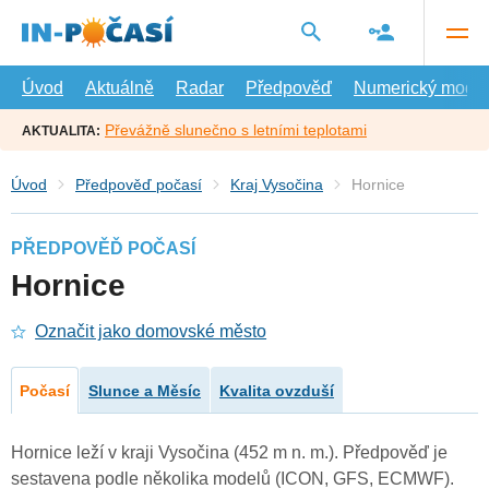
Přejít
na
hlavní
obsah
Úvod
Aktuálně
Radar
Předpověď
Numerický model
Převážně slunečno s letními teplotami
AKTUALITA:
Úvod
Předpověď počasí
Kraj Vysočina
Hornice
PŘEDPOVĚĎ POČASÍ
Hornice
Označit jako domovské město
Počasí
Slunce a Měsíc
Kvalita ovzduší
Hornice leží v kraji Vysočina (452 m n. m.). Předpověď je
sestavena podle několika modelů (ICON, GFS, ECMWF).