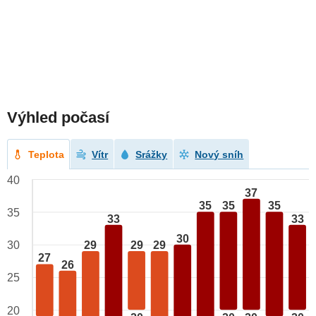
Výhled počasí
Teplota
Vítr
Srážky
Nový sníh
40
37
35
35
35
35
33
33
30
29
29
29
30
27
26
25
20