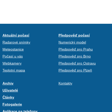
Aktuální počasí
Předpověď počasí
Radarové snímky
Numerický model
Meteostanice
Předpověď pro Prahu
Počasí u vás
Předpověď pro Brno
Webkamery
Předpověď pro Ostravu
Teplotní mapa
Předpověď pro Plzeň
Archiv
Kontakty
Uživatelé
Články
Fotogalerie
Aplikace na telefony