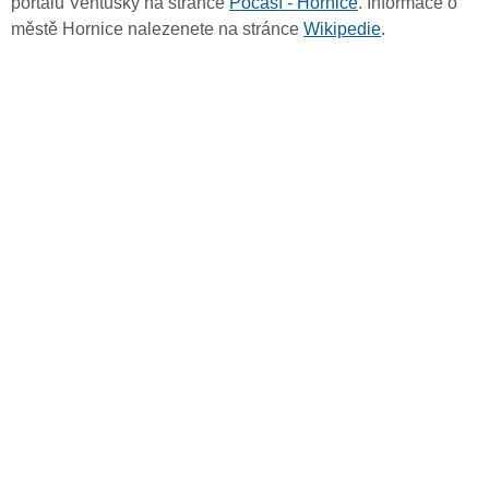
portálu Ventusky na stránce
Počasí - Hornice
. Informace o
městě Hornice nalezenete na stránce
Wikipedie
.