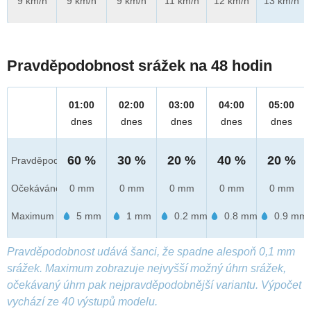
9 km/h
9 km/h
9 km/h
11 km/h
12 km/h
13 km/h
Pravděpodobnost srážek na 48 hodin
01:00
02:00
03:00
04:00
05:00
dnes
dnes
dnes
dnes
dnes
60 %
30 %
20 %
40 %
20 %
Pravděpod.
Očekáváno
0 mm
0 mm
0 mm
0 mm
0 mm
Maximum
5 mm
1 mm
0.2 mm
0.8 mm
0.9 mm
Pravděpodobnost udává šanci, že spadne alespoň 0,1 mm
srážek. Maximum zobrazuje nejvyšší možný úhrn srážek,
očekávaný úhrn pak nejpravděpodobnější variantu. Výpočet
vychází ze 40 výstupů modelu.