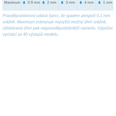
Maximum
0.9 mm
2 mm
3 mm
4 mm
1 mm
Pravděpodobnost udává šanci, že spadne alespoň 0,1 mm
srážek. Maximum zobrazuje nejvyšší možný úhrn srážek,
očekávaný úhrn pak nejpravděpodobnější variantu. Výpočet
vychází ze 40 výstupů modelu.