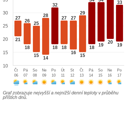
33
32
29
30
28
27
27
27
26
25
25
20
21
20
19
19
18
18
18
18
15
16
15
15
14
10
Čt
Pá
So
Ne
Po
Út
St
Čt
Pá
So
Ne
Po
06
07
08
09
10
11
12
13
14
15
16
17
Graf zobrazuje nejvyšší a nejnižší denní teploty v průběhu
příštích dnů.