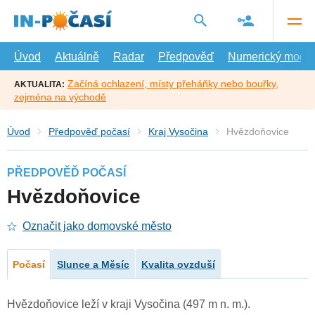
Přejít
na
hlavní
obsah
Úvod
Aktuálně
Radar
Předpověď
Numerický model
Začíná ochlazení, místy přeháňky nebo bouřky,
AKTUALITA:
zejména na východě
Úvod
Předpověď počasí
Kraj Vysočina
Hvězdoňovice
PŘEDPOVĚĎ POČASÍ
Hvězdoňovice
Označit jako domovské město
Počasí
Slunce a Měsíc
Kvalita ovzduší
Hvězdoňovice leží v kraji Vysočina (497 m n. m.).