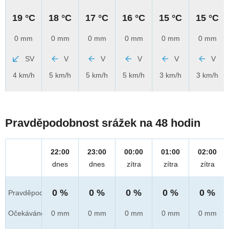
19 °C
18 °C
17 °C
16 °C
15 °C
15 °C
0 mm
0 mm
0 mm
0 mm
0 mm
0 mm
SV
V
V
V
V
V
4 km/h
5 km/h
5 km/h
5 km/h
3 km/h
3 km/h
Pravděpodobnost srážek na 48 hodin
22:00
23:00
00:00
01:00
02:00
dnes
dnes
zítra
zítra
zítra
0 %
0 %
0 %
0 %
0 %
Pravděpod.
Očekáváno
0 mm
0 mm
0 mm
0 mm
0 mm