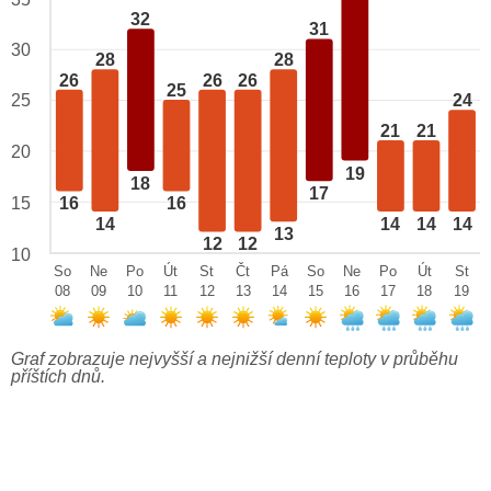
32
31
30
28
28
26
26
26
25
25
24
21
21
20
19
18
17
15
16
16
14
14
14
14
13
12
12
10
So
Ne
Po
Út
St
Čt
Pá
So
Ne
Po
Út
St
08
09
10
11
12
13
14
15
16
17
18
19
Graf zobrazuje nejvyšší a nejnižší denní teploty v průběhu
příštích dnů.