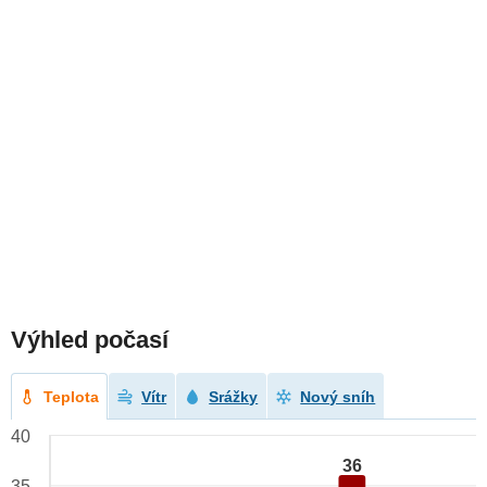
Výhled počasí
Teplota
Vítr
Srážky
Nový sníh
40
36
35