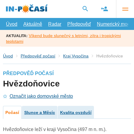
Přejít
na
hlavní
obsah
Úvod
Aktuálně
Radar
Předpověď
Numerický model
Víkend bude slunečný s letními, zítra i tropickými
AKTUALITA:
teplotami
Úvod
Předpověď počasí
Kraj Vysočina
Hvězdoňovice
PŘEDPOVĚĎ POČASÍ
Hvězdoňovice
Označit jako domovské město
Počasí
Slunce a Měsíc
Kvalita ovzduší
Hvězdoňovice leží v kraji Vysočina (497 m n. m.).