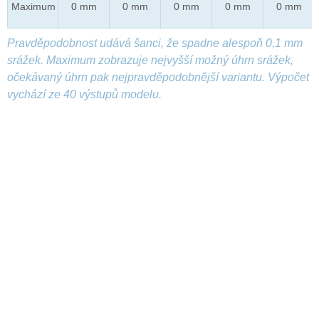
Maximum
0 mm
0 mm
0 mm
0 mm
0 mm
Pravděpodobnost udává šanci, že spadne alespoň 0,1 mm
srážek. Maximum zobrazuje nejvyšší možný úhrn srážek,
očekávaný úhrn pak nejpravděpodobnější variantu. Výpočet
vychází ze 40 výstupů modelu.