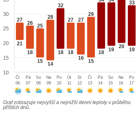
33
32
29
30
28
27
27
27
26
25
25
20
21
20
19
19
18
18
18
18
15
16
15
15
14
10
Čt
Pá
So
Ne
Po
Út
St
Čt
Pá
So
Ne
Po
06
07
08
09
10
11
12
13
14
15
16
17
Graf zobrazuje nejvyšší a nejnižší denní teploty v průběhu
příštích dnů.