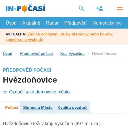
Přejít
na
hlavní
obsah
Úvod
Aktuálně
Radar
Předpověď
Numerický model
Začíná ochlazení, místy přeháňky nebo bouřky,
AKTUALITA:
zejména na východě
Úvod
Předpověď počasí
Kraj Vysočina
Hvězdoňovice
PŘEDPOVĚĎ POČASÍ
Hvězdoňovice
Označit jako domovské město
Počasí
Slunce a Měsíc
Kvalita ovzduší
Hvězdoňovice leží v kraji Vysočina (497 m n. m.).