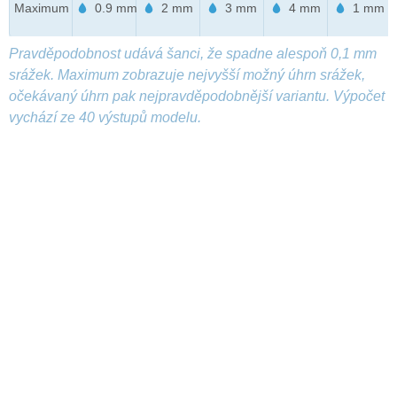
Maximum
0.9 mm
2 mm
3 mm
4 mm
1 mm
Pravděpodobnost udává šanci, že spadne alespoň 0,1 mm
srážek. Maximum zobrazuje nejvyšší možný úhrn srážek,
očekávaný úhrn pak nejpravděpodobnější variantu. Výpočet
vychází ze 40 výstupů modelu.