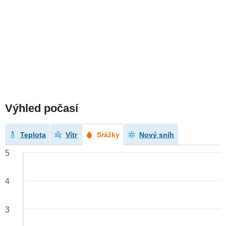
Výhled počasí
Teplota
Vítr
Srážky
Nový sníh
5
4
3