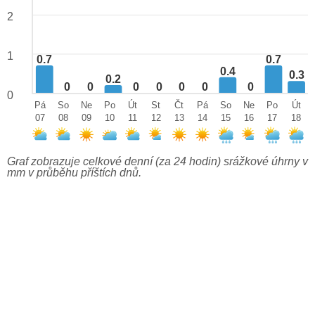
2
1
0.7
0.7
0.4
0.3
0.2
0
0
0
0
0
0
0
0
Pá
So
Ne
Po
Út
St
Čt
Pá
So
Ne
Po
Út
07
08
09
10
11
12
13
14
15
16
17
18
Graf zobrazuje celkové denní (za 24 hodin) srážkové úhrny v
mm v průběhu příštích dnů.