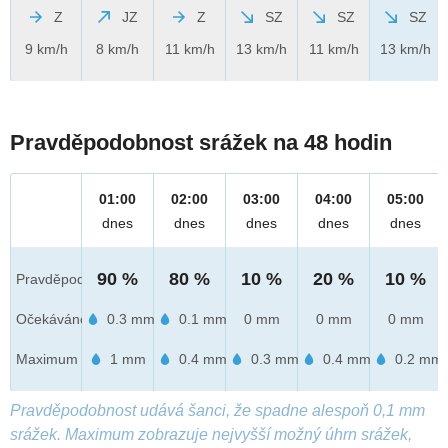
Z
JZ
Z
SZ
SZ
SZ
9 km/h
8 km/h
11 km/h
13 km/h
11 km/h
13 km/h
Pravděpodobnost srážek na 48 hodin
01:00
02:00
03:00
04:00
05:00
dnes
dnes
dnes
dnes
dnes
90 %
80 %
10 %
20 %
10 %
Pravděpod.
Očekáváno
0.3 mm
0.1 mm
0 mm
0 mm
0 mm
Maximum
1 mm
0.4 mm
0.3 mm
0.4 mm
0.2 mm
Pravděpodobnost udává šanci, že spadne alespoň 0,1 mm
srážek. Maximum zobrazuje nejvyšší možný úhrn srážek,