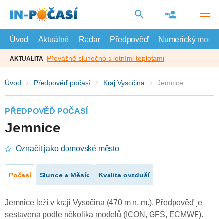
Přejít
na
hlavní
obsah
Úvod
Aktuálně
Radar
Předpověď
Numerický model
Převážně slunečno s letními teplotami
AKTUALITA:
Úvod
Předpověď počasí
Kraj Vysočina
Jemnice
PŘEDPOVĚĎ POČASÍ
Jemnice
Označit jako domovské město
Počasí
Slunce a Měsíc
Kvalita ovzduší
Jemnice leží v kraji Vysočina (470 m n. m.). Předpověď je
sestavena podle několika modelů (ICON, GFS, ECMWF).