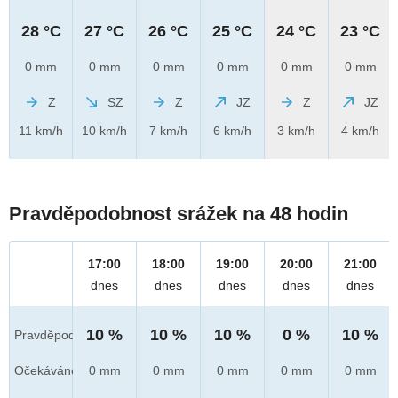
28 °C
27 °C
26 °C
25 °C
24 °C
23 °C
0 mm
0 mm
0 mm
0 mm
0 mm
0 mm
Z
SZ
Z
JZ
Z
JZ
11 km/h
10 km/h
7 km/h
6 km/h
3 km/h
4 km/h
Pravděpodobnost srážek na 48 hodin
17:00
18:00
19:00
20:00
21:00
dnes
dnes
dnes
dnes
dnes
10 %
10 %
10 %
0 %
10 %
Pravděpod.
Očekáváno
0 mm
0 mm
0 mm
0 mm
0 mm