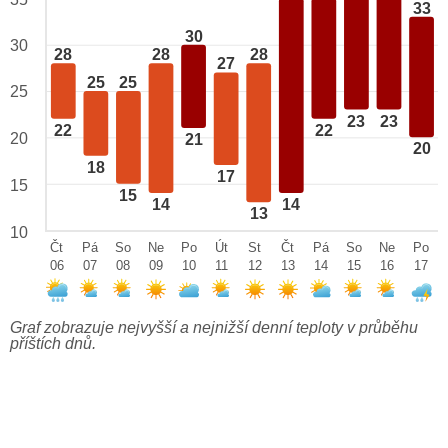
33
30
30
28
28
28
27
25
25
25
23
23
22
22
20
21
20
18
17
15
15
14
14
13
10
Čt
Pá
So
Ne
Po
Út
St
Čt
Pá
So
Ne
Po
06
07
08
09
10
11
12
13
14
15
16
17
Graf zobrazuje nejvyšší a nejnižší denní teploty v průběhu
příštích dnů.