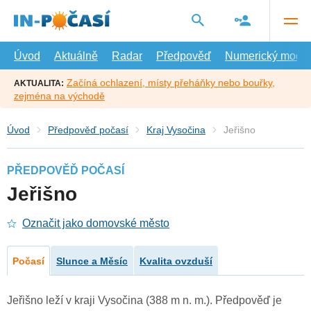
Přejít
na
hlavní
obsah
Úvod
Aktuálně
Radar
Předpověď
Numerický model
Začíná ochlazení, místy přeháňky nebo bouřky,
AKTUALITA:
zejména na východě
Úvod
Předpověď počasí
Kraj Vysočina
Jeřišno
PŘEDPOVĚĎ POČASÍ
Jeřišno
Označit jako domovské město
Počasí
Slunce a Měsíc
Kvalita ovzduší
Jeřišno leží v kraji Vysočina (388 m n. m.). Předpověď je