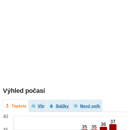
Výhled počasí
Teplota
Vítr
Srážky
Nový sníh
40
37
36
35
35
35