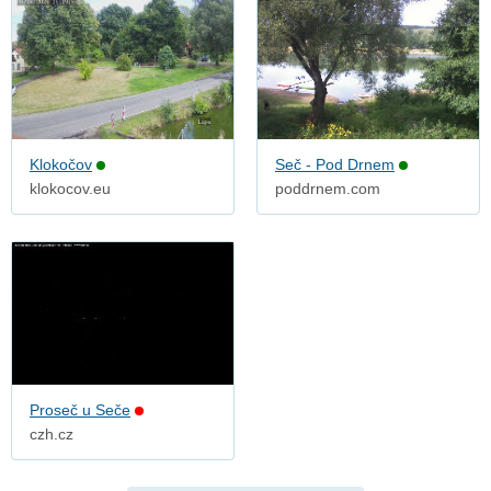
Klokočov
Seč - Pod Drnem
klokocov.eu
poddrnem.com
Proseč u Seče
czh.cz