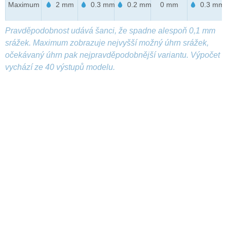
Maximum
2 mm
0.3 mm
0.2 mm
0 mm
0.3 mm
Pravděpodobnost udává šanci, že spadne alespoň 0,1 mm
srážek. Maximum zobrazuje nejvyšší možný úhrn srážek,
očekávaný úhrn pak nejpravděpodobnější variantu. Výpočet
vychází ze 40 výstupů modelu.