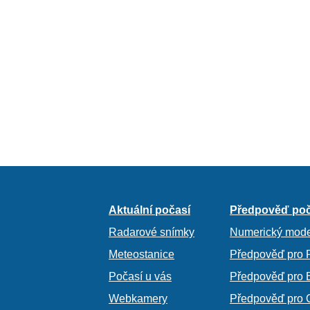
Aktuální počasí
Předpověď poč
Radarové snímky
Numerický mode
Meteostanice
Předpověď pro 
Počasí u vás
Předpověď pro 
Webkamery
Předpověď pro 