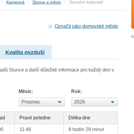
Kamenná
Slunce a měsíc
Sluneční kalendář
Označit jako domovské město
Kvalita ovzduší
adů Slunce a další důležité informace pro každý den v
Měsíc:
Rok:
ad
Pravé poledne
Délka dne
00
11:46
8 hodin 29 minut