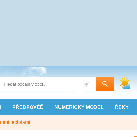
R
PŘEDPOVĚĎ
NUMERICKÝ
MODEL
ŘEKY
ními teplotami