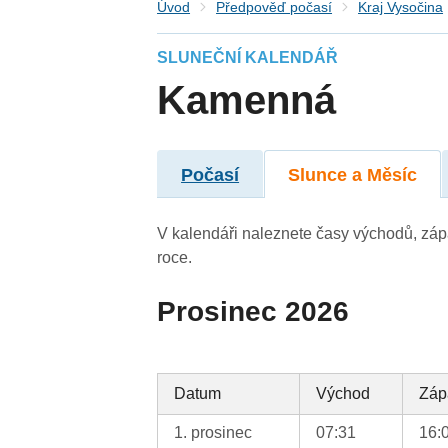
Úvod
Předpověď počasí
Kraj Vysočina
SLUNEČNÍ KALENDÁŘ
Kamenná
Počasí
Slunce a Měsíc
V kalendáři naleznete časy východů, záp
roce.
Prosinec 2026
Datum
Východ
Záp
1. prosinec
07:31
16: