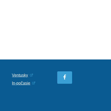
Ventusky
In-počasie