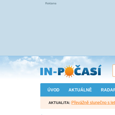
Přejít
na
hlavní
obsah
ÚVOD
AKTUÁLNĚ
RADA
Převážně slunečno s let
AKTUALITA: