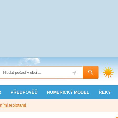
R
PŘEDPOVĚĎ
NUMERICKÝ
MODEL
ŘEKY
ními teplotami