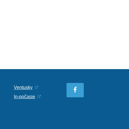
Ventusky
In-počasie