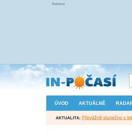
Přejít
na
hlavní
obsah
ÚVOD
AKTUÁLNĚ
RADA
Převážně slunečno s let
AKTUALITA: