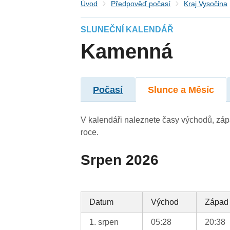
Úvod
Předpověď počasí
Kraj Vysočina
SLUNEČNÍ KALENDÁŘ
Kamenná
Počasí
Slunce a Měsíc
V kalendáři naleznete časy východů, záp
roce.
Srpen 2026
Datum
Východ
Západ
1. srpen
05:28
20:38