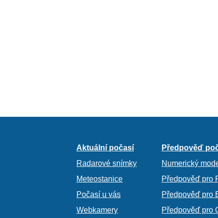
Aktuální počasí
Předpověď poč
Radarové snímky
Numerický mode
Meteostanice
Předpověď pro 
Počasí u vás
Předpověď pro 
Webkamery
Předpověď pro 