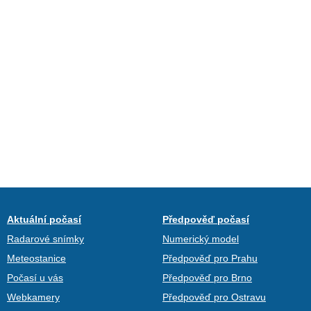
Aktuální počasí
Předpověď počasí
Radarové snímky
Numerický model
Meteostanice
Předpověď pro Prahu
Počasí u vás
Předpověď pro Brno
Webkamery
Předpověď pro Ostravu