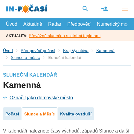
Přejít
na
hlavní
obsah
Úvod
Aktuálně
Radar
Předpověď
Numerický model
Převážně slunečno s letními teplotami
AKTUALITA:
Úvod
Předpověď počasí
Kraj Vysočina
Kamenná
Slunce a měsíc
Sluneční kalendář
SLUNEČNÍ KALENDÁŘ
Kamenná
Označit jako domovské město
Počasí
Slunce a Měsíc
Kvalita ovzduší
V kalendáři naleznete časy východů, západů Slunce a další