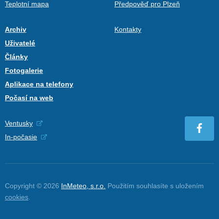
Teplotní mapa
Předpověď pro Plzeň
Archiv
Kontakty
Uživatelé
Články
Fotogalerie
Aplikace na telefony
Počasí na web
Ventusky
In-počasie
Copyright © 2026
InMeteo, s.r.o.
Použitím souhlasíte s uložením
cookies
.