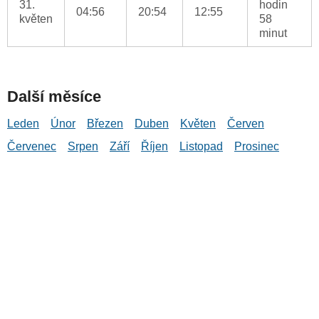
31.
hodin
04:56
20:54
12:55
květen
58
minut
Další měsíce
Leden
Únor
Březen
Duben
Květen
Červen
Červenec
Srpen
Září
Říjen
Listopad
Prosinec