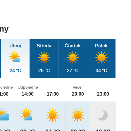
dny
Úterý
Středa
Čtvrtek
Pátek
24 °C
25 °C
27 °C
34 °C
oledne
Odpoledne
Večer
1:00
14:00
17:00
20:00
23:00