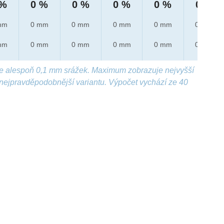
 %
0 %
0 %
0 %
0 %
0 %
mm
0 mm
0 mm
0 mm
0 mm
0 mm
mm
0 mm
0 mm
0 mm
0 mm
0 mm
e alespoň 0,1 mm srážek. Maximum zobrazuje nejvyšší
nejpravděpodobnější variantu. Výpočet vychází ze 40