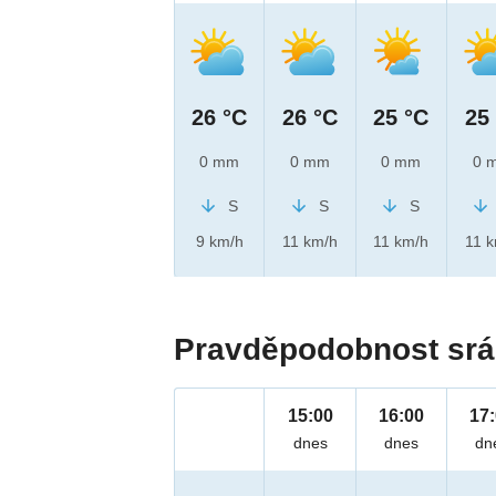
26 °C
26 °C
25 °C
25
0 mm
0 mm
0 mm
0 
S
S
S
9 km/h
11 km/h
11 km/h
11 
Pravděpodobnost srá
15:00
16:00
17
dnes
dnes
dn