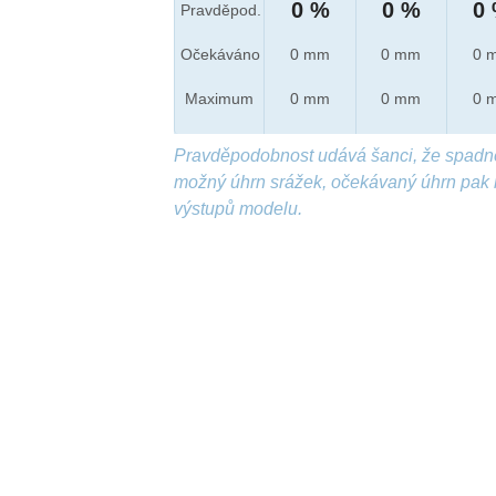
0 %
0 %
0
Pravděpod.
Očekáváno
0 mm
0 mm
0 
Maximum
0 mm
0 mm
0 
Pravděpodobnost udává šanci, že spadn
možný úhrn srážek, očekávaný úhrn pak 
výstupů modelu.