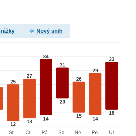
Srážky
Nový sníh
34
33
31
29
27
26
25
20
16
15
14
14
13
12
St
Čt
Pá
So
Ne
Po
Út