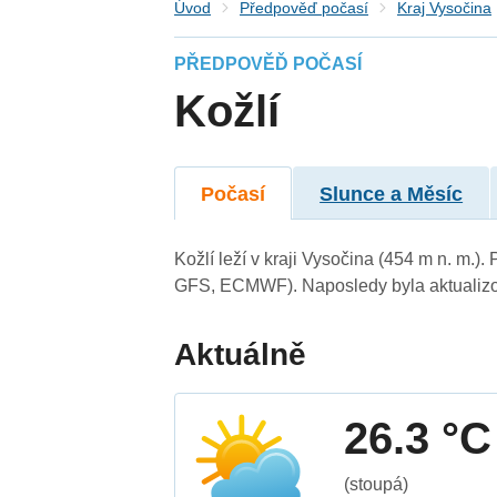
Úvod
Předpověď počasí
Kraj Vysočina
PŘEDPOVĚĎ POČASÍ
Kožlí
Počasí
Slunce a Měsíc
Kožlí leží v kraji Vysočina (454 m n. m.
GFS, ECMWF). Naposledy byla aktualizo
Aktuálně
26.3 °C
(stoupá)