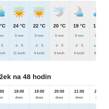
 °C
24 °C
22 °C
20 °C
19 °C
19 °C
mm
0 mm
0 mm
0 mm
0 mm
0 mm
S
S
S
S
S
SV
km/h
11 km/h
9 km/h
9 km/h
9 km/h
8 km/h
žek na 48 hodin
:00
18:00
19:00
20:00
21:00
22:00
es
dnes
dnes
dnes
dnes
dnes