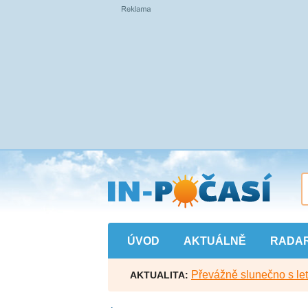
Přejít
na
hlavní
obsah
ÚVOD
AKTUÁLNĚ
RADA
Převážně slunečno s let
AKTUALITA: