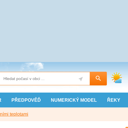
R
PŘEDPOVĚĎ
NUMERICKÝ
MODEL
ŘEKY
ními teplotami