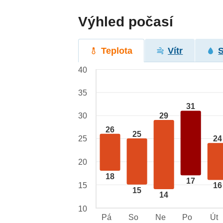
Výhled počasí
Teplota
Vítr
40
35
31
29
30
26
25
25
24
20
18
17
15
16
15
14
10
Pá
So
Ne
Po
Út