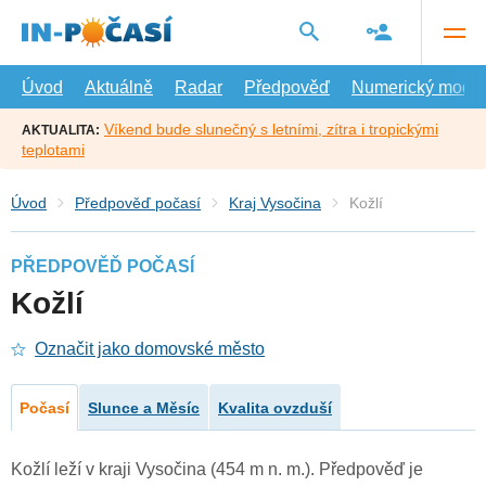
Přejít
na
hlavní
obsah
Úvod
Aktuálně
Radar
Předpověď
Numerický model
Víkend bude slunečný s letními, zítra i tropickými
AKTUALITA:
teplotami
Úvod
Předpověď počasí
Kraj Vysočina
Kožlí
PŘEDPOVĚĎ POČASÍ
Kožlí
Označit jako domovské město
Počasí
Slunce a Měsíc
Kvalita ovzduší
Kožlí leží v kraji Vysočina (454 m n. m.). Předpověď je