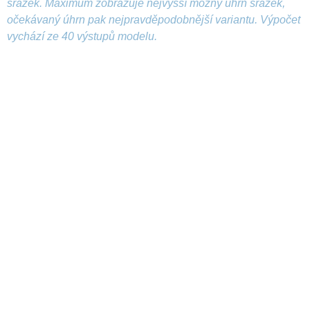
srážek. Maximum zobrazuje nejvyšší možný úhrn srážek,
očekávaný úhrn pak nejpravděpodobnější variantu. Výpočet
vychází ze 40 výstupů modelu.