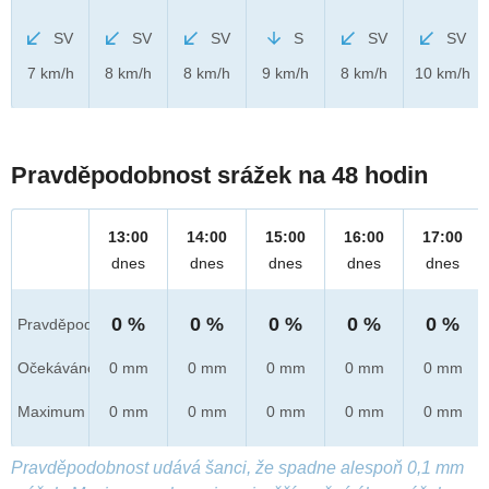
SV
SV
SV
S
SV
SV
7 km/h
8 km/h
8 km/h
9 km/h
8 km/h
10 km/h
Pravděpodobnost srážek na 48 hodin
13:00
14:00
15:00
16:00
17:00
dnes
dnes
dnes
dnes
dnes
0 %
0 %
0 %
0 %
0 %
Pravděpod.
Očekáváno
0 mm
0 mm
0 mm
0 mm
0 mm
Maximum
0 mm
0 mm
0 mm
0 mm
0 mm
Pravděpodobnost udává šanci, že spadne alespoň 0,1 mm