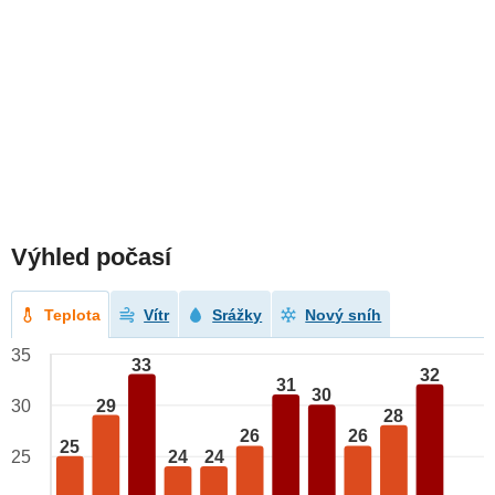
Výhled počasí
Teplota
Vítr
Srážky
Nový sníh
35
33
32
31
30
29
30
28
26
26
25
24
24
25