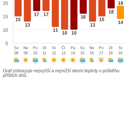
20
19
18
17
17
15
16
15
15
14
13
13
10
11
10
10
5
So
Ne
Po
Út
St
Čt
Pá
So
Ne
Po
Út
St
08
09
10
11
12
13
14
15
16
17
18
19
Graf zobrazuje nejvyšší a nejnižší denní teploty v průběhu
příštích dnů.