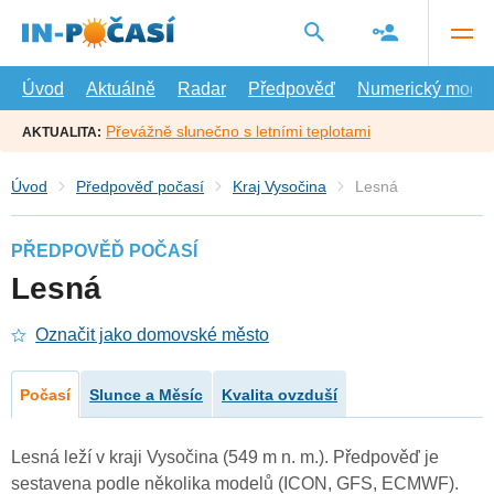
Přejít
na
hlavní
obsah
Úvod
Aktuálně
Radar
Předpověď
Numerický model
Převážně slunečno s letními teplotami
AKTUALITA:
Úvod
Předpověď počasí
Kraj Vysočina
Lesná
PŘEDPOVĚĎ POČASÍ
Lesná
Označit jako domovské město
Počasí
Slunce a Měsíc
Kvalita ovzduší
Lesná leží v kraji Vysočina (549 m n. m.). Předpověď je
sestavena podle několika modelů (ICON, GFS, ECMWF).