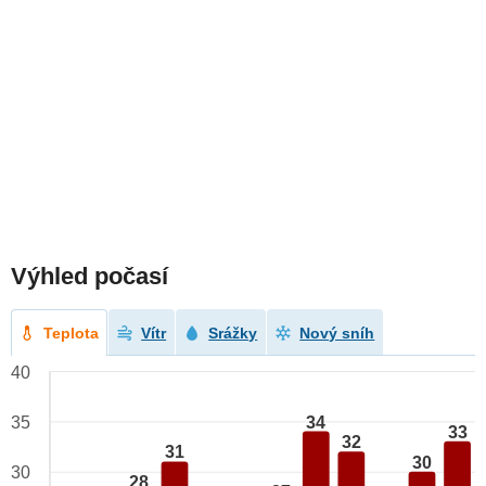
Výhled počasí
Teplota
Vítr
Srážky
Nový sníh
40
34
35
33
32
31
30
30
28