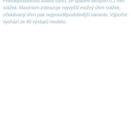
Pravděpodobnost udává šanci, že spadne alespoň 0,1 mm
srážek. Maximum zobrazuje nejvyšší možný úhrn srážek,
očekávaný úhrn pak nejpravděpodobnější variantu. Výpočet
vychází ze 40 výstupů modelu.