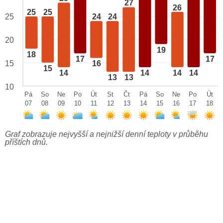
27
26
25
25
25
24
24
20
19
18
17
17
15
16
15
14
14
14
14
13
13
10
Pá
So
Ne
Po
Út
St
Čt
Pá
So
Ne
Po
Út
07
08
09
10
11
12
13
14
15
16
17
18
Graf zobrazuje nejvyšší a nejnižší denní teploty v průběhu
příštích dnů.