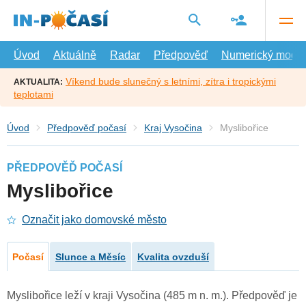
Přejít
na
hlavní
obsah
Úvod
Aktuálně
Radar
Předpověď
Numerický model
Víkend bude slunečný s letními, zítra i tropickými
AKTUALITA:
teplotami
Úvod
Předpověď počasí
Kraj Vysočina
Myslibořice
PŘEDPOVĚĎ POČASÍ
Myslibořice
Označit jako domovské město
Počasí
Slunce a Měsíc
Kvalita ovzduší
Myslibořice leží v kraji Vysočina (485 m n. m.). Předpověď je