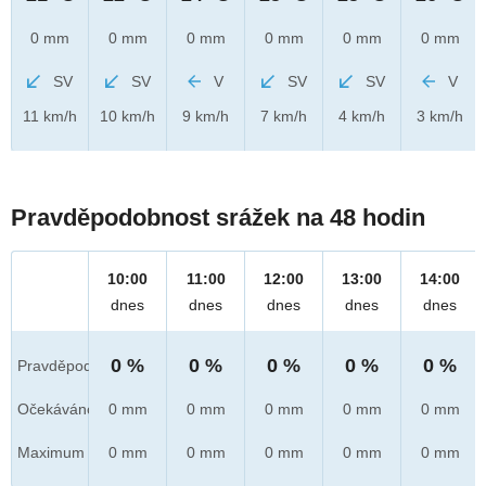
0 mm
0 mm
0 mm
0 mm
0 mm
0 mm
SV
SV
V
SV
SV
V
11 km/h
10 km/h
9 km/h
7 km/h
4 km/h
3 km/h
Pravděpodobnost srážek na 48 hodin
10:00
11:00
12:00
13:00
14:00
dnes
dnes
dnes
dnes
dnes
0 %
0 %
0 %
0 %
0 %
Pravděpod.
Očekáváno
0 mm
0 mm
0 mm
0 mm
0 mm
Maximum
0 mm
0 mm
0 mm
0 mm
0 mm