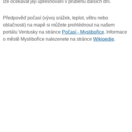
lze očekávat její upřesňování v průběhu dalších dní.
Předpověď počasí (vývoj srážek, teplot, větru nebo
oblačnosti) na mapě si můžete prohlédnout na našem
portálu Ventusky na stránce
Počasí - Myslibořice
. Informace
o městě Myslibořice nalezenete na stránce
Wikipedie
.