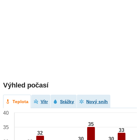
Výhled počasí
Teplota
Vítr
Srážky
Nový sníh
40
35
35
33
32
30
30