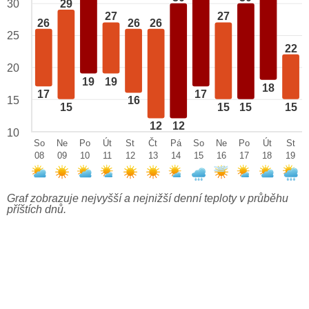
29
30
27
27
26
26
26
25
22
20
19
19
18
17
17
15
16
15
15
15
15
12
12
10
So
Ne
Po
Út
St
Čt
Pá
So
Ne
Po
Út
St
08
09
10
11
12
13
14
15
16
17
18
19
Graf zobrazuje nejvyšší a nejnižší denní teploty v průběhu
příštích dnů.