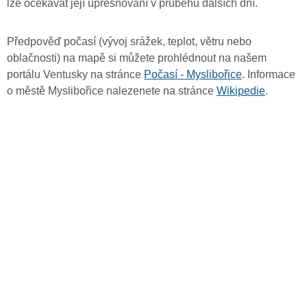
lze očekávat její upřesňování v průběhu dalších dní.
Předpověď počasí (vývoj srážek, teplot, větru nebo
oblačnosti) na mapě si můžete prohlédnout na našem
portálu Ventusky na stránce
Počasí - Myslibořice
. Informace
o městě Myslibořice nalezenete na stránce
Wikipedie
.