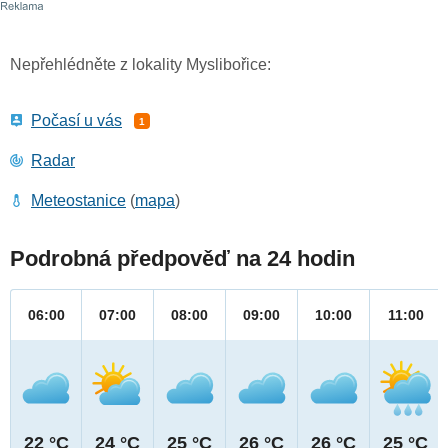
Nepřehlédněte z lokality Myslibořice:
Počasí u vás
1
Radar
Meteostanice
(
mapa
)
Podrobná předpověď na 24 hodin
06:00
07:00
08:00
09:00
10:00
11:00
22 °C
24 °C
25 °C
26 °C
26 °C
25 °C