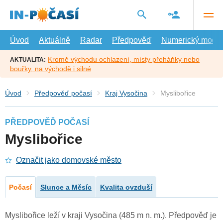
Přejít
na
hlavní
obsah
Úvod
Aktuálně
Radar
Předpověď
Numerický model
Kromě východu ochlazení, místy přeháňky nebo
AKTUALITA:
bouřky, na východě i silné
Úvod
Předpověď počasí
Kraj Vysočina
Myslibořice
PŘEDPOVĚĎ POČASÍ
Myslibořice
Označit jako domovské město
Počasí
Slunce a Měsíc
Kvalita ovzduší
Myslibořice leží v kraji Vysočina (485 m n. m.). Předpověď je