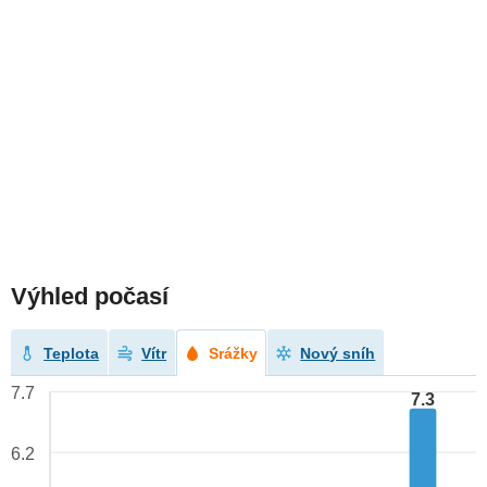
Výhled počasí
Teplota
Vítr
Srážky
Nový sníh
7.7
7.3
6.2