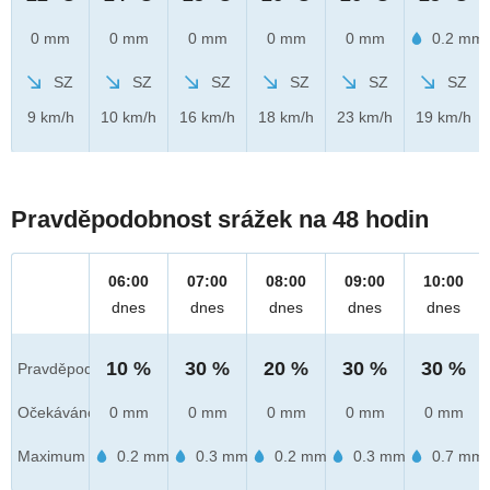
0 mm
0 mm
0 mm
0 mm
0 mm
0.2 mm
SZ
SZ
SZ
SZ
SZ
SZ
9 km/h
10 km/h
16 km/h
18 km/h
23 km/h
19 km/h
Pravděpodobnost srážek na 48 hodin
06:00
07:00
08:00
09:00
10:00
dnes
dnes
dnes
dnes
dnes
10 %
30 %
20 %
30 %
30 %
Pravděpod.
Očekáváno
0 mm
0 mm
0 mm
0 mm
0 mm
Maximum
0.2 mm
0.3 mm
0.2 mm
0.3 mm
0.7 mm