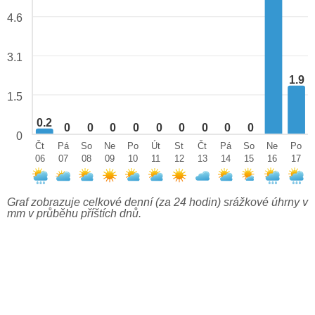
4.6
3.1
1.9
1.5
0.2
0
0
0
0
0
0
0
0
0
0
Čt
Pá
So
Ne
Po
Út
St
Čt
Pá
So
Ne
Po
06
07
08
09
10
11
12
13
14
15
16
17
Graf zobrazuje celkové denní (za 24 hodin) srážkové úhrny v
mm v průběhu příštích dnů.