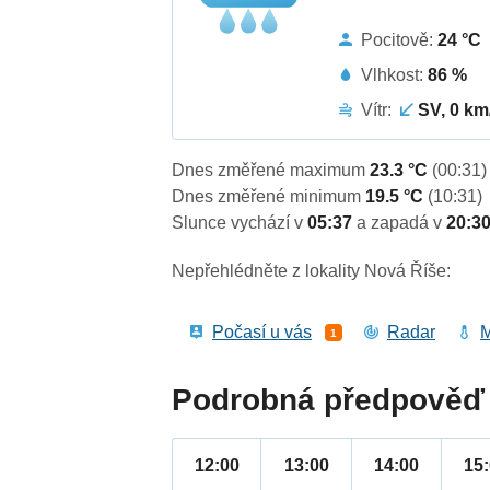
Pocitově:
24 °C
Vlhkost:
86 %
Vítr:
SV, 0 km
Dnes změřené maximum
23.3 °C
(00:31)
Dnes změřené minimum
19.5 °C
(10:31)
Slunce vychází v
05:37
a zapadá v
20:3
Nepřehlédněte z lokality Nová Říše:
Počasí u vás
Radar
M
1
Podrobná předpověď 
12:00
13:00
14:00
15