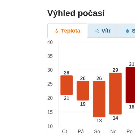
Výhled počasí
Teplota
Vítr
40
35
31
29
30
28
26
26
25
20
21
19
18
15
14
13
10
Čt
Pá
So
Ne
Po