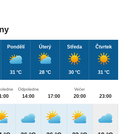
dny
Pondělí
Úterý
Středa
Čtvrtek
31 °C
28 °C
30 °C
31 °C
oledne
Odpoledne
Večer
1:00
14:00
17:00
20:00
23:00