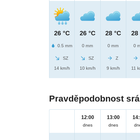
26 °C
26 °C
28 °C
28
0.5 mm
0 mm
0 mm
0 
SZ
SZ
Z
14 km/h
10 km/h
9 km/h
11 
Pravděpodobnost srá
12:00
13:00
14
dnes
dnes
dn