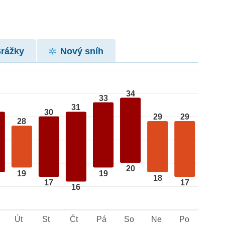
Srážky
Nový sníh
34
33
31
30
29
29
28
20
19
19
18
17
17
16
Út
St
Čt
Pá
So
Ne
Po