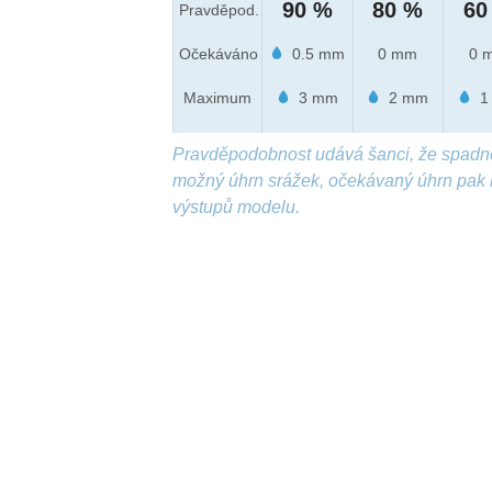
90 %
80 %
60
Pravděpod.
Očekáváno
0.5 mm
0 mm
0 
Maximum
3 mm
2 mm
1
Pravděpodobnost udává šanci, že spadn
možný úhrn srážek, očekávaný úhrn pak 
výstupů modelu.