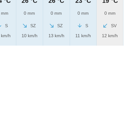
4 °C
26 °C
26 °C
23 °C
19 °C
 mm
0 mm
0 mm
0 mm
0 mm
S
SZ
SZ
S
SV
 km/h
10 km/h
13 km/h
11 km/h
12 km/h