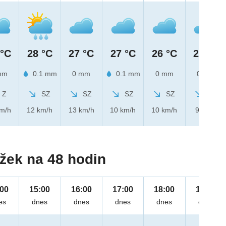
 °C
28 °C
27 °C
27 °C
26 °C
25 °C
mm
0.1 mm
0 mm
0.1 mm
0 mm
0 mm
Z
SZ
SZ
SZ
SZ
SZ
km/h
12 km/h
13 km/h
10 km/h
10 km/h
9 km/h
žek na 48 hodin
:00
15:00
16:00
17:00
18:00
19:00
es
dnes
dnes
dnes
dnes
dnes