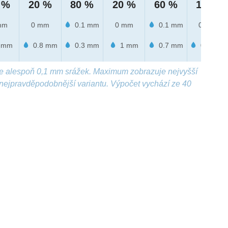
 %
20 %
80 %
20 %
60 %
10 %
mm
0 mm
0.1 mm
0 mm
0.1 mm
0 mm
 mm
0.8 mm
0.3 mm
1 mm
0.7 mm
0.2 mm
e alespoň 0,1 mm srážek. Maximum zobrazuje nejvyšší
nejpravděpodobnější variantu. Výpočet vychází ze 40