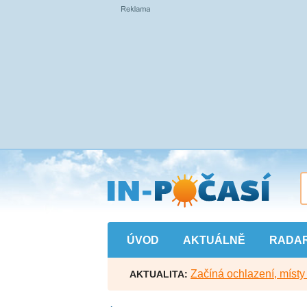
Přejít
na
hlavní
obsah
ÚVOD
AKTUÁLNĚ
RADA
Začíná ochlazení, míst
AKTUALITA: