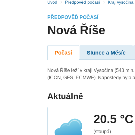
Úvod
Předpověď počasí
Kraj Vysočina
PŘEDPOVĚĎ POČASÍ
Nová Říše
Počasí
Slunce a Měsíc
Nová Říše leží v kraji Vysočina (543 m n
(ICON, GFS, ECMWF). Naposledy byla ak
Aktuálně
20.5 °C
(stoupá)