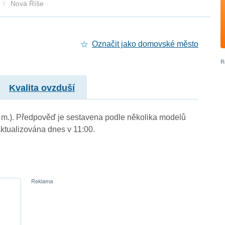
Nová Říše
Označit jako domovské město
Kvalita ovzduší
. m.). Předpověď je sestavena podle několika modelů
tualizována dnes v 11:00.