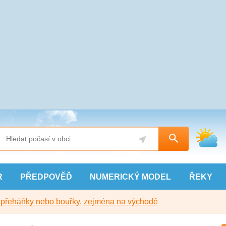
R
PŘEDPOVĚĎ
NUMERICKÝ
MODEL
ŘEKY
y přeháňky nebo bouřky, zejména na východě