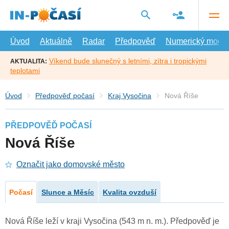
Přejít
na
hlavní
obsah
Úvod
Aktuálně
Radar
Předpověď
Numerický model
Víkend bude slunečný s letními, zítra i tropickými
AKTUALITA:
teplotami
Úvod
Předpověď počasí
Kraj Vysočina
Nová Říše
PŘEDPOVĚĎ POČASÍ
Nová Říše
Označit jako domovské město
Počasí
Slunce a Měsíc
Kvalita ovzduší
Nová Říše leží v kraji Vysočina (543 m n. m.). Předpověď je