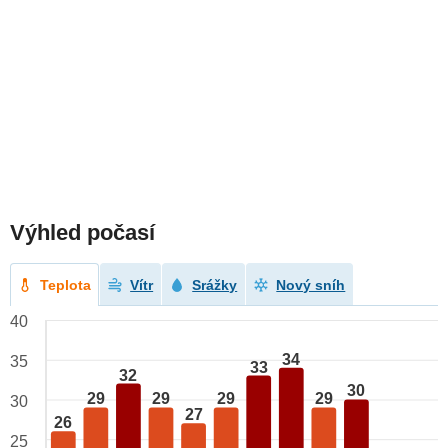
Výhled počasí
Teplota
Vítr
Srážky
Nový sníh
40
34
35
33
32
30
29
29
29
29
30
27
26
25