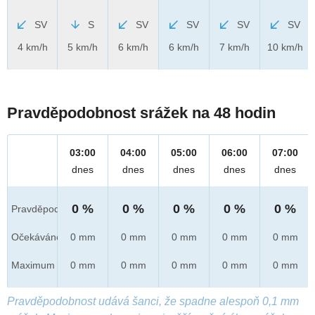
SV
S
SV
SV
SV
SV
4 km/h
5 km/h
6 km/h
6 km/h
7 km/h
10 km/h
Pravděpodobnost srážek na 48 hodin
03:00
04:00
05:00
06:00
07:00
dnes
dnes
dnes
dnes
dnes
0 %
0 %
0 %
0 %
0 %
Pravděpod.
Očekáváno
0 mm
0 mm
0 mm
0 mm
0 mm
Maximum
0 mm
0 mm
0 mm
0 mm
0 mm
Pravděpodobnost udává šanci, že spadne alespoň 0,1 mm