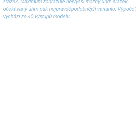
srážek. Maximum zobrazuje nejvyšší možný úhrn srážek,
očekávaný úhrn pak nejpravděpodobnější variantu. Výpočet
vychází ze 40 výstupů modelu.