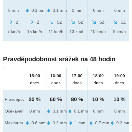
0 mm
0.1 mm
0.1 mm
0 mm
0 mm
0 mm
Z
Z
SZ
SZ
SZ
SZ
7 km/h
15 km/h
11 km/h
13 km/h
10 km/h
9 km/h
Pravděpodobnost srážek na 48 hodin
15:00
16:00
17:00
18:00
19:00
dnes
dnes
dnes
dnes
dnes
20 %
60 %
80 %
10 %
10 %
Pravděpod.
Očekáváno
0 mm
0.1 mm
0.1 mm
0 mm
0 mm
Maximum
0.8 mm
0.3 mm
1 mm
0.7 mm
0.2 mm