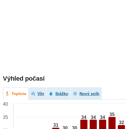
Výhled počasí
Teplota
Vítr
Srážky
Nový sníh
40
35
34
34
34
35
32
31
30
30