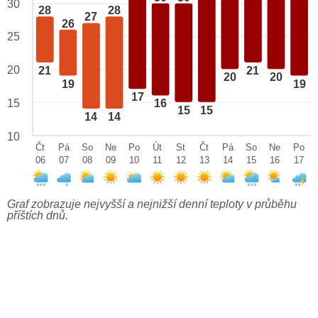
30
28
28
27
26
25
20
21
21
20
20
19
19
17
15
16
15
15
14
14
10
Čt
Pá
So
Ne
Po
Út
St
Čt
Pá
So
Ne
Po
06
07
08
09
10
11
12
13
14
15
16
17
Graf zobrazuje nejvyšší a nejnižší denní teploty v průběhu
příštích dnů.