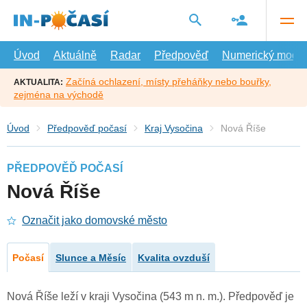
Přejít
na
hlavní
obsah
Úvod
Aktuálně
Radar
Předpověď
Numerický model
Začíná ochlazení, místy přeháňky nebo bouřky,
AKTUALITA:
zejména na východě
Úvod
Předpověď počasí
Kraj Vysočina
Nová Říše
PŘEDPOVĚĎ POČASÍ
Nová Říše
Označit jako domovské město
Počasí
Slunce a Měsíc
Kvalita ovzduší
Nová Říše leží v kraji Vysočina (543 m n. m.). Předpověď je