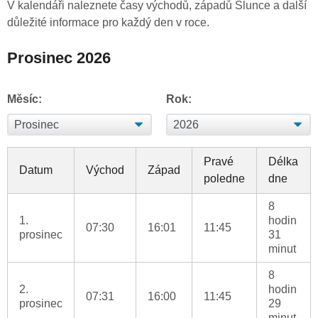
V kalendáři naleznete časy východů, západů Slunce a další
důležité informace pro každý den v roce.
Prosinec 2026
Měsíc:
Rok:
Pravé
Délka
Datum
Východ
Západ
poledne
dne
8
1.
hodin
07:30
16:01
11:45
prosinec
31
minut
8
2.
hodin
07:31
16:00
11:45
prosinec
29
minut