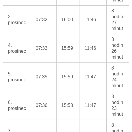
8
3.
hodin
07:32
16:00
11:46
prosinec
27
minut
8
4.
hodin
07:33
15:59
11:46
prosinec
26
minut
8
5.
hodin
07:35
15:59
11:47
prosinec
24
minut
8
6.
hodin
07:36
15:58
11:47
prosinec
23
minut
8
7.
hodin