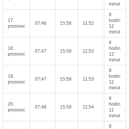
minut
8
17.
hodin
07:46
15:58
11:52
prosinec
12
minut
8
18.
hodin
07:47
15:59
11:53
prosinec
12
minut
8
19.
hodin
07:47
15:59
11:53
prosinec
12
minut
8
20.
hodin
07:48
15:59
11:54
prosinec
11
minut
8