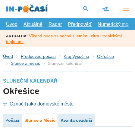
Přejít
na
hlavní
obsah
Úvod
Aktuálně
Radar
Předpověď
Numerický model
Víkend bude slunečný s letními, zítra i tropickými
AKTUALITA:
teplotami
Úvod
Předpověď počasí
Kraj Vysočina
Okřešice
Slunce a měsíc
Sluneční kalendář
SLUNEČNÍ KALENDÁŘ
Okřešice
Označit jako domovské město
Počasí
Slunce a Měsíc
Kvalita ovzduší