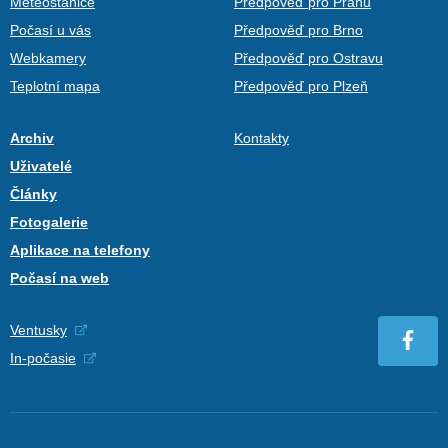
Meteostanice
Předpověď pro Prahu
Počasí u vás
Předpověď pro Brno
Webkamery
Předpověď pro Ostravu
Teplotní mapa
Předpověď pro Plzeň
Archiv
Kontakty
Uživatelé
Články
Fotogalerie
Aplikace na telefony
Počasí na web
Ventusky
In-počasie