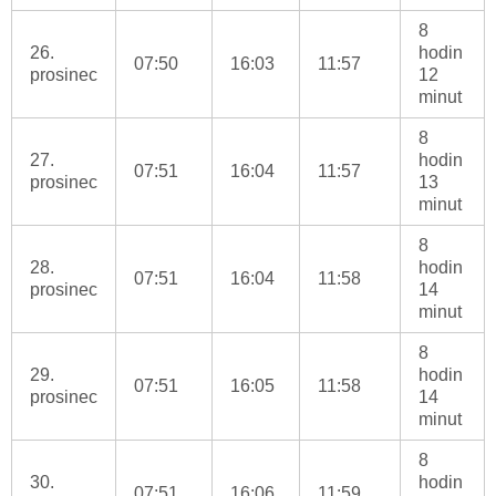
8
26.
hodin
07:50
16:03
11:57
prosinec
12
minut
8
27.
hodin
07:51
16:04
11:57
prosinec
13
minut
8
28.
hodin
07:51
16:04
11:58
prosinec
14
minut
8
29.
hodin
07:51
16:05
11:58
prosinec
14
minut
8
30.
hodin
07:51
16:06
11:59