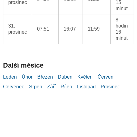
prosinec
15
minut
8
31.
hodin
07:51
16:07
11:59
prosinec
16
minut
Další měsíce
Leden
Únor
Březen
Duben
Květen
Červen
Červenec
Srpen
Září
Říjen
Listopad
Prosinec