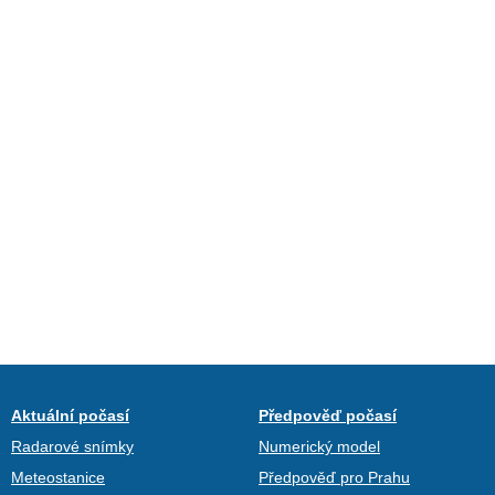
Aktuální počasí
Předpověď počasí
Radarové snímky
Numerický model
Meteostanice
Předpověď pro Prahu