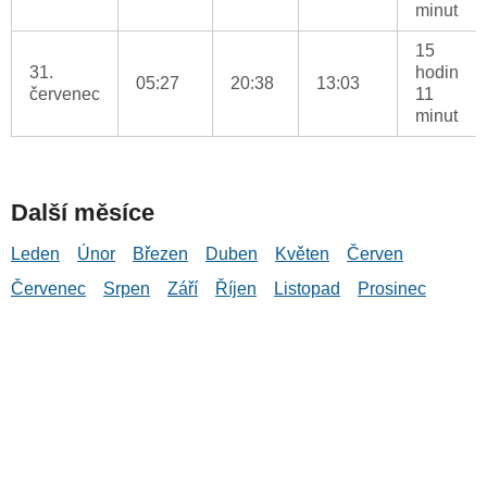
minut
15
31.
hodin
05:27
20:38
13:03
červenec
11
minut
Další měsíce
Leden
Únor
Březen
Duben
Květen
Červen
Červenec
Srpen
Září
Říjen
Listopad
Prosinec