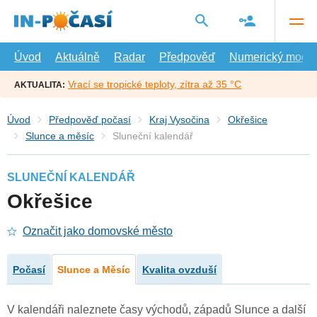
Přejít
na
hlavní
obsah
Úvod
Aktuálně
Radar
Předpověď
Numerický model
Vrací se tropické teploty, zítra až 35 °C
AKTUALITA:
Úvod
Předpověď počasí
Kraj Vysočina
Okřešice
Slunce a měsíc
Sluneční kalendář
SLUNEČNÍ KALENDÁŘ
Okřešice
Označit jako domovské město
Počasí
Slunce a Měsíc
Kvalita ovzduší
V kalendáři naleznete časy východů, západů Slunce a další