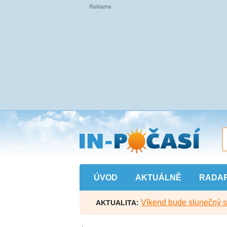
Přejít
na
hlavní
obsah
ÚVOD
AKTUÁLNĚ
RADA
Víkend bude slunečný s l
AKTUALITA: