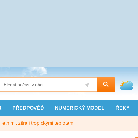
R
PŘEDPOVĚĎ
NUMERICKÝ
MODEL
ŘEKY
etními, zítra i tropickými teplotami