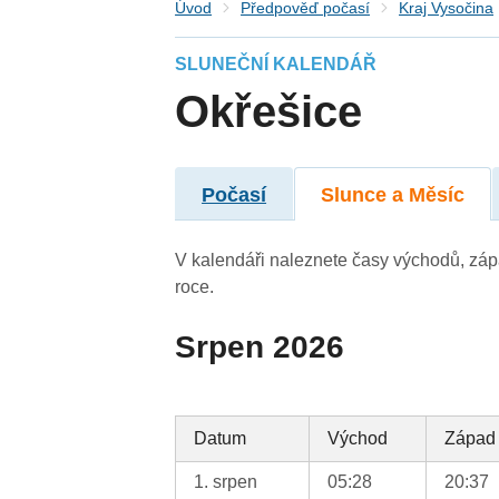
Úvod
Předpověď počasí
Kraj Vysočina
SLUNEČNÍ KALENDÁŘ
Okřešice
Počasí
Slunce a Měsíc
V kalendáři naleznete časy východů, záp
roce.
Srpen 2026
Datum
Východ
Západ
1. srpen
05:28
20:37