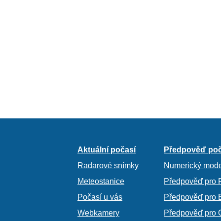
Aktuální počasí
Předpověď poč
Radarové snímky
Numerický mode
Meteostanice
Předpověď pro 
Počasí u vás
Předpověď pro 
Webkamery
Předpověď pro 