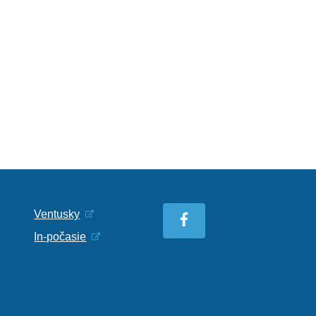
Ventusky
In-počasie