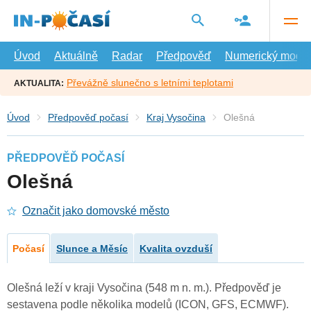
Přejít
na
hlavní
obsah
Úvod
Aktuálně
Radar
Předpověď
Numerický model
Převážně slunečno s letními teplotami
AKTUALITA:
Úvod
Předpověď počasí
Kraj Vysočina
Olešná
PŘEDPOVĚĎ POČASÍ
Olešná
Označit jako domovské město
Počasí
Slunce a Měsíc
Kvalita ovzduší
Olešná leží v kraji Vysočina (548 m n. m.). Předpověď je
sestavena podle několika modelů (ICON, GFS, ECMWF).