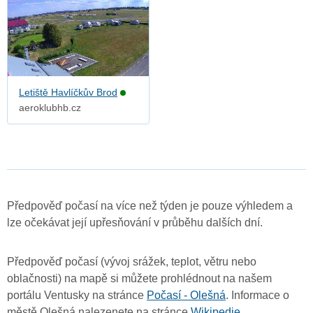
Letiště Havlíčkův Brod
aeroklubhb.cz
Předpověď počasí na více než týden je pouze výhledem a
lze očekávat její upřesňování v průběhu dalších dní.
Předpověď počasí (vývoj srážek, teplot, větru nebo
oblačnosti) na mapě si můžete prohlédnout na našem
portálu Ventusky na stránce
Počasí - Olešná
. Informace o
městě Olešná nalezenete na stránce
Wikipedie
.