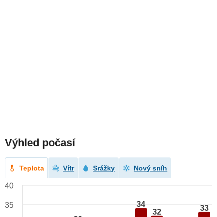
Výhled počasí
Teplota
Vítr
Srážky
Nový sníh
40
34
35
33
32