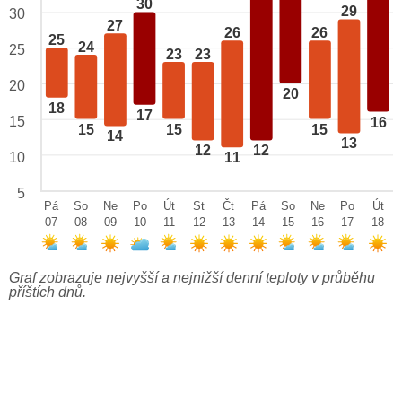
30
29
30
27
26
26
25
24
25
23
23
20
20
18
17
15
16
15
15
15
14
13
12
12
10
11
5
Pá
So
Ne
Po
Út
St
Čt
Pá
So
Ne
Po
Út
07
08
09
10
11
12
13
14
15
16
17
18
Graf zobrazuje nejvyšší a nejnižší denní teploty v průběhu
příštích dnů.