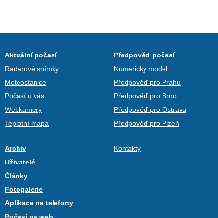
Aktuální počasí
Předpověď počasí
Radarové snímky
Numerický model
Meteostanice
Předpověď pro Prahu
Počasí u vás
Předpověď pro Brno
Webkamery
Předpověď pro Ostravu
Teplotní mapa
Předpověď pro Plzeň
Archiv
Kontakty
Uživatelé
Články
Fotogalerie
Aplikace na telefony
Počasí na web