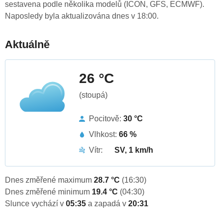
sestavena podle několika modelů (ICON, GFS, ECMWF).
Naposledy byla aktualizována dnes v 18:00.
Aktuálně
26 °C
(stoupá)
Pocitově:
30 °C
Vlhkost:
66 %
Vítr:
SV, 1 km/h
Dnes změřené maximum
28.7 °C
(16:30)
Dnes změřené minimum
19.4 °C
(04:30)
Slunce vychází v
05:35
a zapadá v
20:31