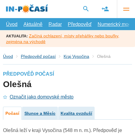
Přejít
na
hlavní
obsah
Úvod
Aktuálně
Radar
Předpověď
Numerický model
Začíná ochlazení, místy přeháňky nebo bouřky,
AKTUALITA:
zejména na východě
Úvod
Předpověď počasí
Kraj Vysočina
Olešná
PŘEDPOVĚĎ POČASÍ
Olešná
Označit jako domovské město
Počasí
Slunce a Měsíc
Kvalita ovzduší
Olešná leží v kraji Vysočina (548 m n. m.). Předpověď je