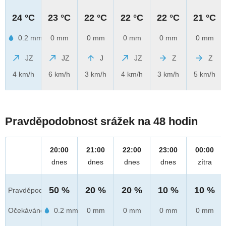
24 °C
23 °C
22 °C
22 °C
22 °C
21 °C
0.2 mm
0 mm
0 mm
0 mm
0 mm
0 mm
JZ
JZ
J
JZ
Z
Z
4 km/h
6 km/h
3 km/h
4 km/h
3 km/h
5 km/h
Pravděpodobnost srážek na 48 hodin
20:00
21:00
22:00
23:00
00:00
dnes
dnes
dnes
dnes
zítra
50 %
20 %
20 %
10 %
10 %
Pravděpod.
Očekáváno
0.2 mm
0 mm
0 mm
0 mm
0 mm