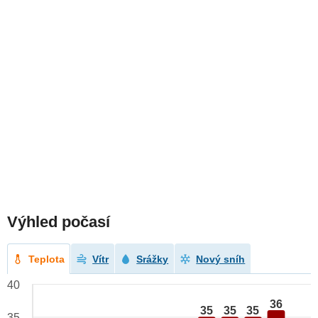
Výhled počasí
Teplota
Vítr
Srážky
Nový sníh
40
36
35
35
35
35