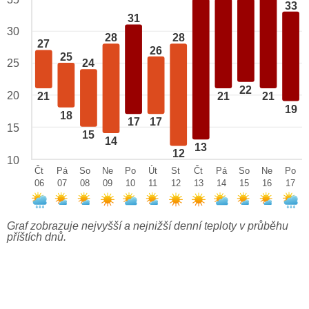
33
31
30
28
28
27
26
25
25
24
22
20
21
21
21
19
18
17
17
15
15
14
13
12
10
Čt
Pá
So
Ne
Po
Út
St
Čt
Pá
So
Ne
Po
06
07
08
09
10
11
12
13
14
15
16
17
Graf zobrazuje nejvyšší a nejnižší denní teploty v průběhu
příštích dnů.