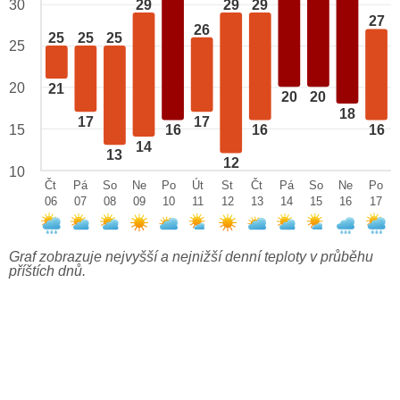
29
29
29
30
27
26
25
25
25
25
20
21
20
20
18
17
17
15
16
16
16
14
13
12
10
Čt
Pá
So
Ne
Po
Út
St
Čt
Pá
So
Ne
Po
06
07
08
09
10
11
12
13
14
15
16
17
Graf zobrazuje nejvyšší a nejnižší denní teploty v průběhu
příštích dnů.