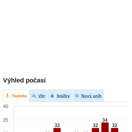
Výhled počasí
Teplota
Vítr
Srážky
Nový sníh
40
34
35
32
32
32