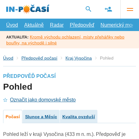
Přejít
na
hlavní
obsah
Úvod
Aktuálně
Radar
Předpověď
Numerický model
Kromě východu ochlazení, místy přeháňky nebo
AKTUALITA:
bouřky, na východě i silné
Úvod
Předpověď počasí
Kraj Vysočina
Pohled
PŘEDPOVĚĎ POČASÍ
Pohled
Označit jako domovské město
Počasí
Slunce a Měsíc
Kvalita ovzduší
Pohled leží v kraji Vysočina (433 m n. m.). Předpověď je