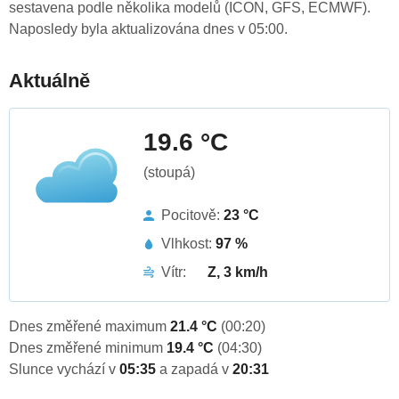
sestavena podle několika modelů (ICON, GFS, ECMWF).
Naposledy byla aktualizována dnes v 05:00.
Aktuálně
19.6 °C
(stoupá)
Pocitově:
23 °C
Vlhkost:
97 %
Vítr:
Z, 3 km/h
Dnes změřené maximum
21.4 °C
(00:20)
Dnes změřené minimum
19.4 °C
(04:30)
Slunce vychází v
05:35
a zapadá v
20:31