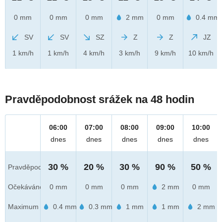
0 mm
0 mm
0 mm
2 mm
0 mm
0.4 mm
SV
SV
SZ
Z
Z
JZ
1 km/h
1 km/h
4 km/h
3 km/h
9 km/h
10 km/h
Pravděpodobnost srážek na 48 hodin
06:00
07:00
08:00
09:00
10:00
dnes
dnes
dnes
dnes
dnes
30 %
20 %
30 %
90 %
50 %
Pravděpod.
Očekáváno
0 mm
0 mm
0 mm
2 mm
0 mm
Maximum
0.4 mm
0.3 mm
1 mm
1 mm
2 mm