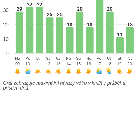
32
32
29
29
29
30
25
25
18
18
18
20
11
10
0
Ne
Po
Út
St
Čt
Pá
So
Ne
Po
Út
St
Čt
09
10
11
12
13
14
15
16
17
18
19
20
Graf zobrazuje maximální nárazy větru v km/h v průběhu
příštích dnů.