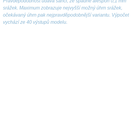
Pravděpodobnost udává šanci, že spadne alespoň 0,1 mm
srážek. Maximum zobrazuje nejvyšší možný úhrn srážek,
očekávaný úhrn pak nejpravděpodobnější variantu. Výpočet
vychází ze 40 výstupů modelu.