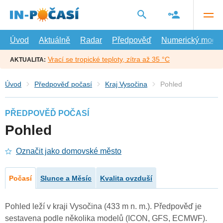
Přejít
na
hlavní
obsah
Úvod
Aktuálně
Radar
Předpověď
Numerický model
Vrací se tropické teploty, zítra až 35 °C
AKTUALITA:
Úvod
Předpověď počasí
Kraj Vysočina
Pohled
PŘEDPOVĚĎ POČASÍ
Pohled
Označit jako domovské město
Počasí
Slunce a Měsíc
Kvalita ovzduší
Pohled leží v kraji Vysočina (433 m n. m.). Předpověď je
sestavena podle několika modelů (ICON, GFS, ECMWF).