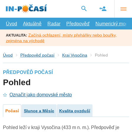
Přejít
na
hlavní
obsah
Úvod
Aktuálně
Radar
Předpověď
Numerický model
Začíná ochlazení, místy přeháňky nebo bouřky,
AKTUALITA:
zejména na východě
Úvod
Předpověď počasí
Kraj Vysočina
Pohled
PŘEDPOVĚĎ POČASÍ
Pohled
Označit jako domovské město
Počasí
Slunce a Měsíc
Kvalita ovzduší
Pohled leží v kraji Vysočina (433 m n. m.). Předpověď je