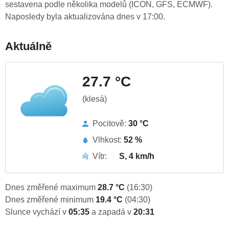
sestavena podle několika modelů (ICON, GFS, ECMWF).
Naposledy byla aktualizována dnes v 17:00.
Aktuálně
27.7 °C
(klesá)
Pocitově:
30 °C
Vlhkost:
52 %
Vítr:
S, 4 km/h
Dnes změřené maximum
28.7 °C
(16:30)
Dnes změřené minimum
19.4 °C
(04:30)
Slunce vychází v
05:35
a zapadá v
20:31