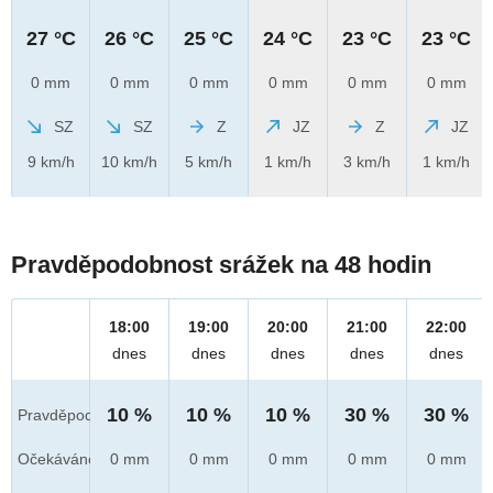
27 °C
26 °C
25 °C
24 °C
23 °C
23 °C
0 mm
0 mm
0 mm
0 mm
0 mm
0 mm
SZ
SZ
Z
JZ
Z
JZ
9 km/h
10 km/h
5 km/h
1 km/h
3 km/h
1 km/h
Pravděpodobnost srážek na 48 hodin
18:00
19:00
20:00
21:00
22:00
dnes
dnes
dnes
dnes
dnes
10 %
10 %
10 %
30 %
30 %
Pravděpod.
Očekáváno
0 mm
0 mm
0 mm
0 mm
0 mm