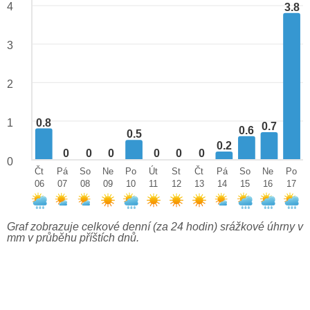
4
3.8
3
2
0.8
1
0.7
0.6
0.5
0.2
0
0
0
0
0
0
0
Čt
Pá
So
Ne
Po
Út
St
Čt
Pá
So
Ne
Po
06
07
08
09
10
11
12
13
14
15
16
17
Graf zobrazuje celkové denní (za 24 hodin) srážkové úhrny v
mm v průběhu příštích dnů.