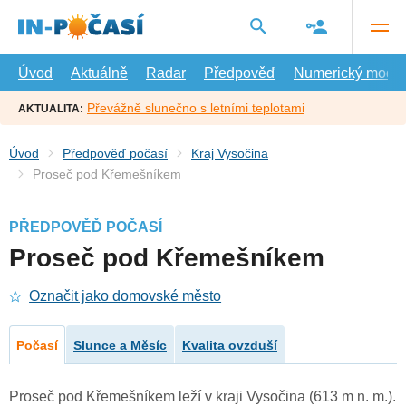
Přejít
na
hlavní
obsah
Úvod
Aktuálně
Radar
Předpověď
Numerický model
Převážně slunečno s letními teplotami
AKTUALITA:
Úvod
Předpověď počasí
Kraj Vysočina
Proseč pod Křemešníkem
PŘEDPOVĚĎ POČASÍ
Proseč pod Křemešníkem
Označit jako domovské město
Počasí
Slunce a Měsíc
Kvalita ovzduší
Proseč pod Křemešníkem leží v kraji Vysočina (613 m n. m.).