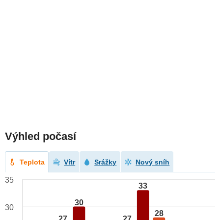
Výhled počasí
Teplota
Vítr
Srážky
Nový sníh
35
33
30
30
28
27
27