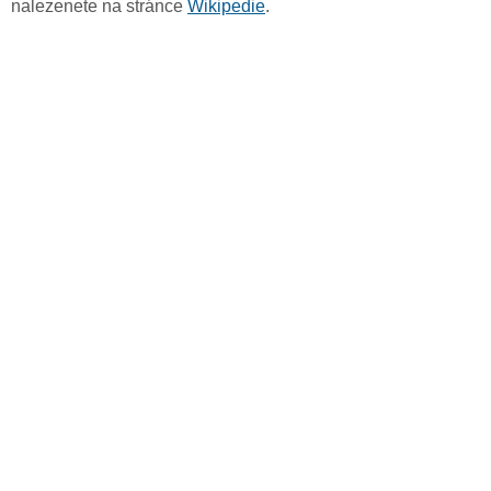
nalezenete na stránce
Wikipedie
.