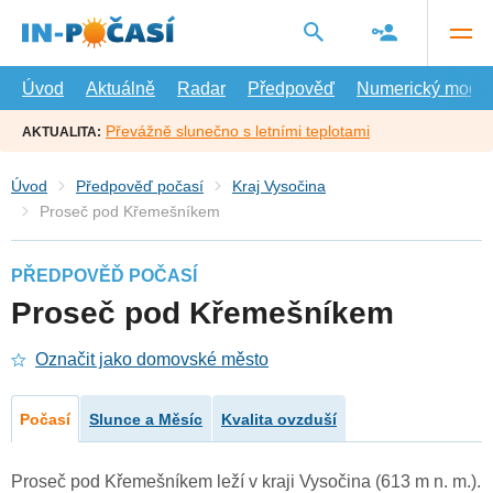
Přejít
na
hlavní
obsah
Úvod
Aktuálně
Radar
Předpověď
Numerický model
Převážně slunečno s letními teplotami
AKTUALITA:
Úvod
Předpověď počasí
Kraj Vysočina
Proseč pod Křemešníkem
PŘEDPOVĚĎ POČASÍ
Proseč pod Křemešníkem
Označit jako domovské město
Počasí
Slunce a Měsíc
Kvalita ovzduší
Proseč pod Křemešníkem leží v kraji Vysočina (613 m n. m.).