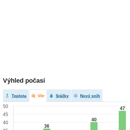
Výhled počasí
Teplota
Vítr
Srážky
Nový sníh
50
47
45
40
40
36