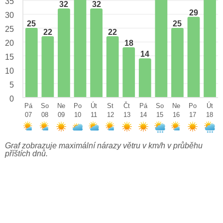
35
32
32
29
30
25
25
25
22
22
18
20
14
15
10
5
0
Pá
So
Ne
Po
Út
St
Čt
Pá
So
Ne
Po
Út
07
08
09
10
11
12
13
14
15
16
17
18
Graf zobrazuje maximální nárazy větru v km/h v průběhu
příštích dnů.