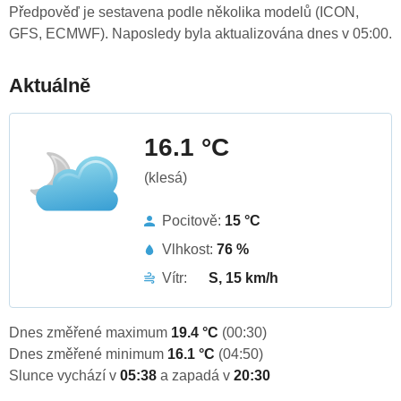
Předpověď je sestavena podle několika modelů (ICON,
GFS, ECMWF). Naposledy byla aktualizována dnes v 05:00.
Aktuálně
16.1 °C
(klesá)
Pocitově:
15 °C
Vlhkost:
76 %
Vítr:
S, 15 km/h
Dnes změřené maximum
19.4 °C
(00:30)
Dnes změřené minimum
16.1 °C
(04:50)
Slunce vychází v
05:38
a zapadá v
20:30