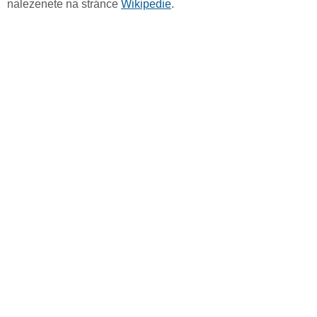
nalezenete na stránce
Wikipedie
.