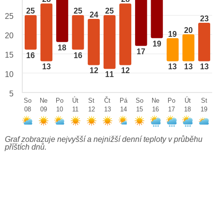
25
25
25
24
25
23
20
19
20
19
18
17
15
16
16
13
13
13
13
12
12
10
11
5
So
Ne
Po
Út
St
Čt
Pá
So
Ne
Po
Út
St
08
09
10
11
12
13
14
15
16
17
18
19
Graf zobrazuje nejvyšší a nejnižší denní teploty v průběhu
příštích dnů.