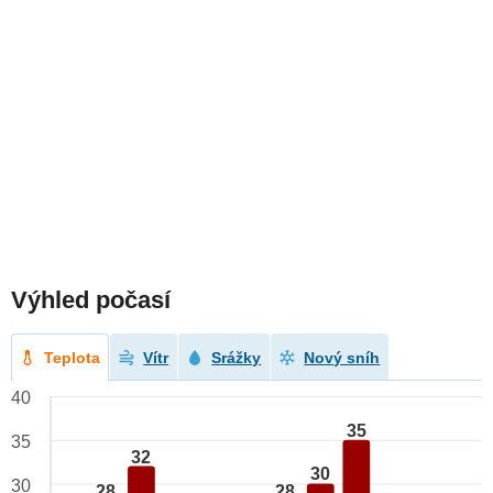
Výhled počasí
Teplota
Vítr
Srážky
Nový sníh
40
35
35
32
30
30
28
28