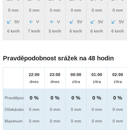
0 mm
0 mm
0 mm
0 mm
0 mm
0 mm
SV
V
V
SV
SV
SV
6 km/h
7 km/h
5 km/h
6 km/h
6 km/h
6 km/h
Pravděpodobnost srážek na 48 hodin
22:00
23:00
00:00
01:00
02:00
dnes
dnes
zítra
zítra
zítra
0 %
0 %
0 %
0 %
0 %
Pravděpod.
Očekáváno
0 mm
0 mm
0 mm
0 mm
0 mm
Maximum
0 mm
0 mm
0 mm
0 mm
0 mm