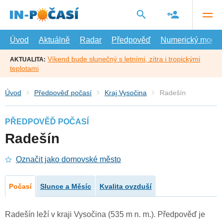
Přejít
na
hlavní
obsah
Úvod
Aktuálně
Radar
Předpověď
Numerický model
Víkend bude slunečný s letními, zítra i tropickými
AKTUALITA:
teplotami
Úvod
Předpověď počasí
Kraj Vysočina
Radešín
PŘEDPOVĚĎ POČASÍ
Radešín
Označit jako domovské město
Počasí
Slunce a Měsíc
Kvalita ovzduší
Radešín leží v kraji Vysočina (535 m n. m.). Předpověď je