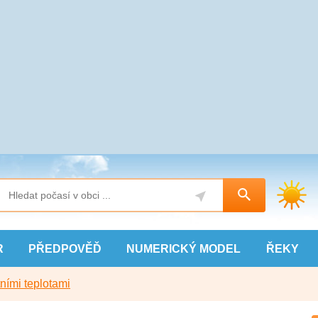
R
PŘEDPOVĚĎ
NUMERICKÝ
MODEL
ŘEKY
ními teplotami