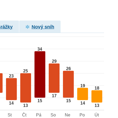
Srážky
Nový sníh
34
29
26
25
23
19
18
17
15
15
14
14
13
13
St
Čt
Pá
So
Ne
Po
Út