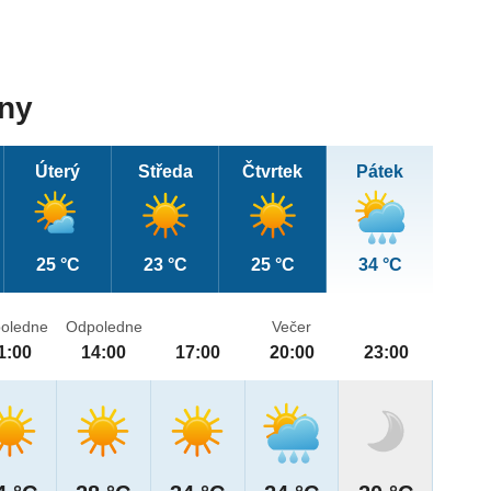
dny
Úterý
Středa
Čtvrtek
Pátek
25 °C
23 °C
25 °C
34 °C
oledne
Odpoledne
Večer
1:00
14:00
17:00
20:00
23:00