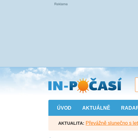
Přejít
na
hlavní
obsah
ÚVOD
AKTUÁLNĚ
RADA
Převážně slunečno s let
AKTUALITA: