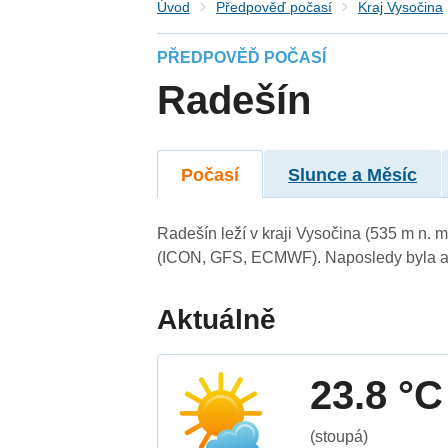
Úvod
Předpověď počasí
Kraj Vysočina
PŘEDPOVĚĎ POČASÍ
Radešín
Počasí
Slunce a Měsíc
Radešín leží v kraji Vysočina (535 m n. 
(ICON, GFS, ECMWF). Naposledy byla ak
Aktuálně
23.8 °C
(stoupá)