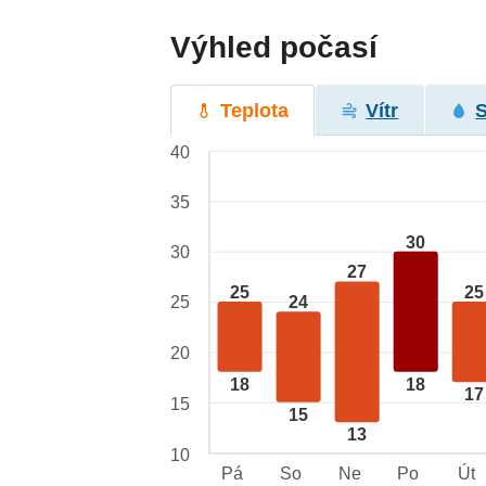
Výhled počasí
Teplota
Vítr
40
35
30
30
27
25
25
25
24
20
18
18
17
15
15
13
10
Pá
So
Ne
Po
Út