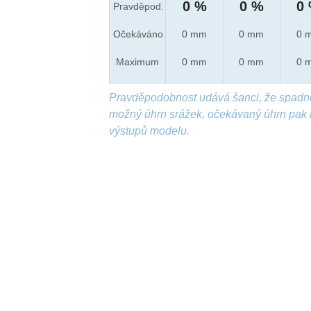
0 %
0 %
0
Pravděpod.
Očekáváno
0 mm
0 mm
0 
Maximum
0 mm
0 mm
0 
Pravděpodobnost udává šanci, že spadn
možný úhrn srážek, očekávaný úhrn pak 
výstupů modelu.