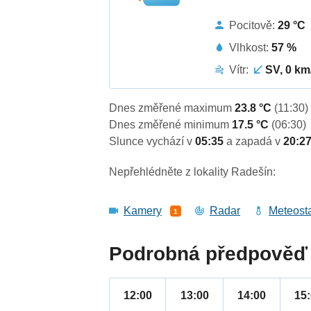
Pocitově:
29 °C
Vlhkost:
57 %
Vítr:
SV, 0 km
Dnes změřené maximum
23.8 °C
(11:30)
Dnes změřené minimum
17.5 °C
(06:30)
Slunce vychází v
05:35
a zapadá v
20:2
Nepřehlédněte z lokality Radešín:
Kamery
Radar
Meteost
1
Podrobná předpověď 
12:00
13:00
14:00
15