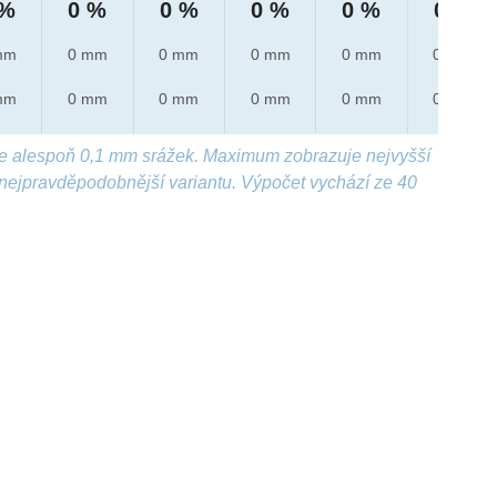
 %
0 %
0 %
0 %
0 %
0 %
mm
0 mm
0 mm
0 mm
0 mm
0 mm
mm
0 mm
0 mm
0 mm
0 mm
0 mm
e alespoň 0,1 mm srážek. Maximum zobrazuje nejvyšší
nejpravděpodobnější variantu. Výpočet vychází ze 40