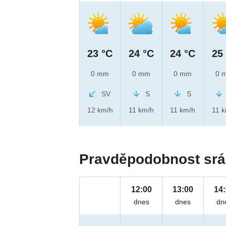
23 °C
24 °C
24 °C
25
0 mm
0 mm
0 mm
0 
SV
S
S
12 km/h
11 km/h
11 km/h
11 
Pravděpodobnost srá
12:00
13:00
14
dnes
dnes
dn