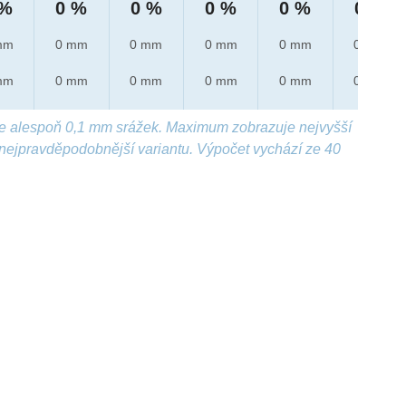
 %
0 %
0 %
0 %
0 %
0 %
mm
0 mm
0 mm
0 mm
0 mm
0 mm
mm
0 mm
0 mm
0 mm
0 mm
0 mm
e alespoň 0,1 mm srážek. Maximum zobrazuje nejvyšší
nejpravděpodobnější variantu. Výpočet vychází ze 40