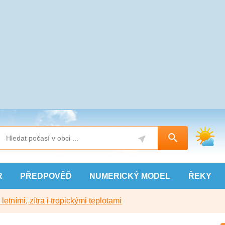
R
PŘEDPOVĚĎ
NUMERICKÝ
MODEL
ŘEKY
etními, zítra i tropickými teplotami