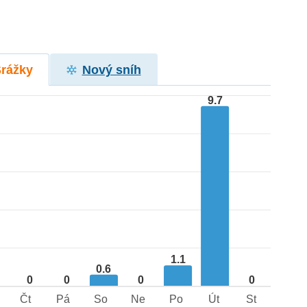
Srážky
Nový sníh
9.7
1.1
0.6
0
0
0
0
Čt
Pá
So
Ne
Po
Út
St