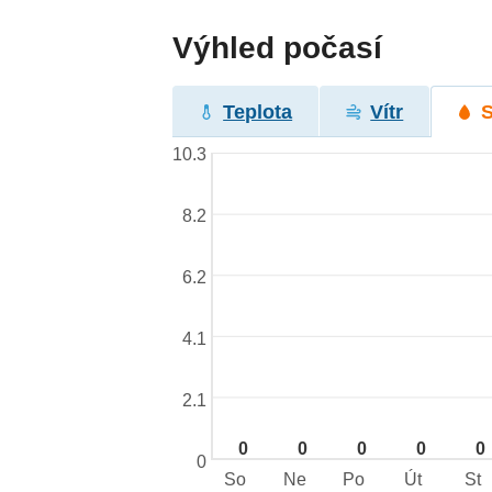
Výhled počasí
Teplota
Vítr
10.3
8.2
6.2
4.1
2.1
0
0
0
0
0
0
So
Ne
Po
Út
St