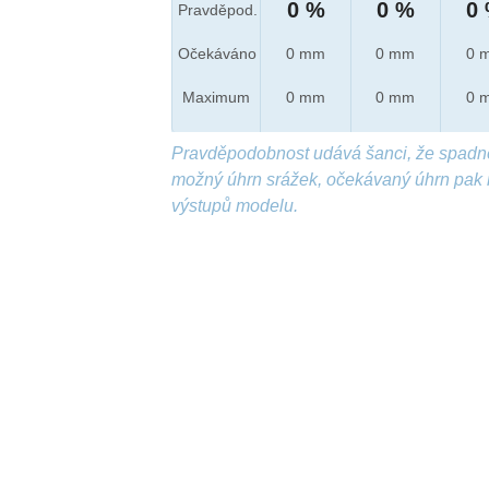
0 %
0 %
0
Pravděpod.
Očekáváno
0 mm
0 mm
0 
Maximum
0 mm
0 mm
0 
Pravděpodobnost udává šanci, že spadn
možný úhrn srážek, očekávaný úhrn pak 
výstupů modelu.