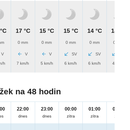
 °C
17 °C
15 °C
15 °C
14 °C
14 °C
mm
0 mm
0 mm
0 mm
0 mm
0 mm
V
V
V
SV
SV
SV
m/h
7 km/h
5 km/h
6 km/h
6 km/h
4 km/h
žek na 48 hodin
:00
22:00
23:00
00:00
01:00
02:00
es
dnes
dnes
zítra
zítra
zítra