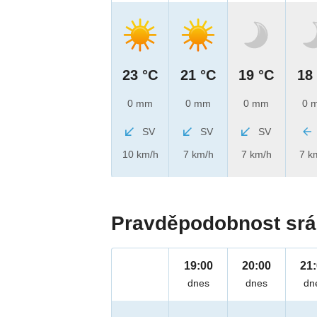
23 °C
21 °C
19 °C
18
0 mm
0 mm
0 mm
0 
SV
SV
SV
10 km/h
7 km/h
7 km/h
7 k
Pravděpodobnost srá
19:00
20:00
21
dnes
dnes
dn