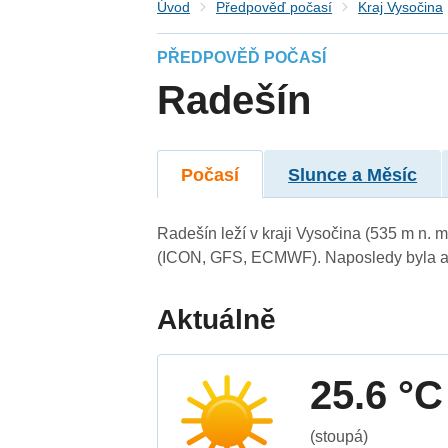
Úvod
Předpověď počasí
Kraj Vysočina
PŘEDPOVĚĎ POČASÍ
Radešín
Počasí
Slunce a Měsíc
Radešín leží v kraji Vysočina (535 m n. 
(ICON, GFS, ECMWF). Naposledy byla ak
Aktuálně
25.6 °C
(stoupá)