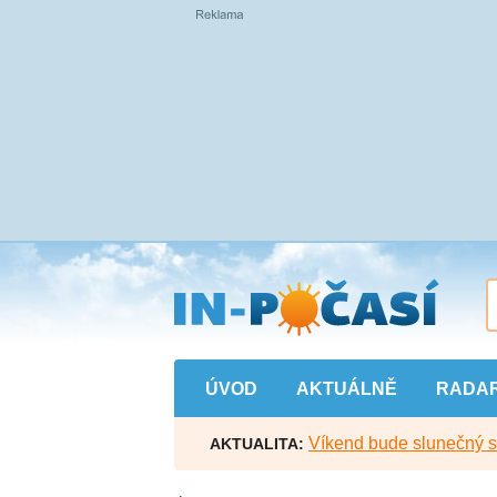
Přejít
na
hlavní
obsah
ÚVOD
AKTUÁLNĚ
RADA
Víkend bude slunečný s l
AKTUALITA: