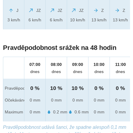
J
JZ
JZ
JZ
Z
Z
3 km/h
6 km/h
6 km/h
10 km/h
13 km/h
13 km/h
Pravděpodobnost srážek na 48 hodin
07:00
08:00
09:00
10:00
11:00
dnes
dnes
dnes
dnes
dnes
0 %
10 %
10 %
0 %
0 %
Pravděpod.
Očekáváno
0 mm
0 mm
0 mm
0 mm
0 mm
Maximum
0 mm
0.2 mm
0.6 mm
0 mm
0 mm
Pravděpodobnost udává šanci, že spadne alespoň 0,1 mm