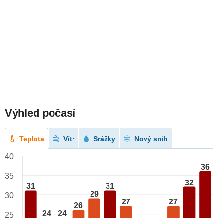
Výhled počasí
Teplota
Vítr
Srážky
Nový sníh
40
36
35
32
31
31
29
30
27
27
26
24
24
25