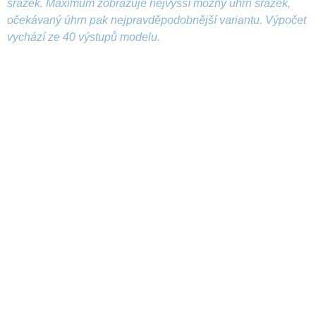
srážek. Maximum zobrazuje nejvyšší možný úhrn srážek,
očekávaný úhrn pak nejpravděpodobnější variantu. Výpočet
vychází ze 40 výstupů modelu.