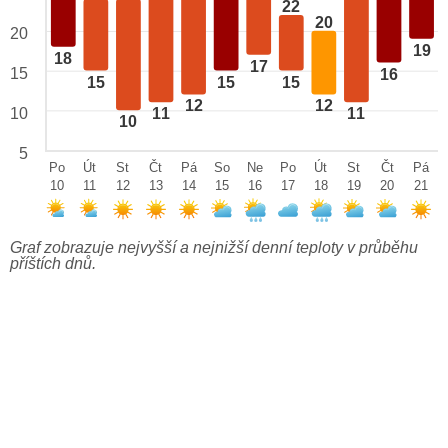
22
20
20
19
18
17
15
16
15
15
15
12
12
10
11
11
10
5
Po
Út
St
Čt
Pá
So
Ne
Po
Út
St
Čt
Pá
10
11
12
13
14
15
16
17
18
19
20
21
Graf zobrazuje nejvyšší a nejnižší denní teploty v průběhu
příštích dnů.