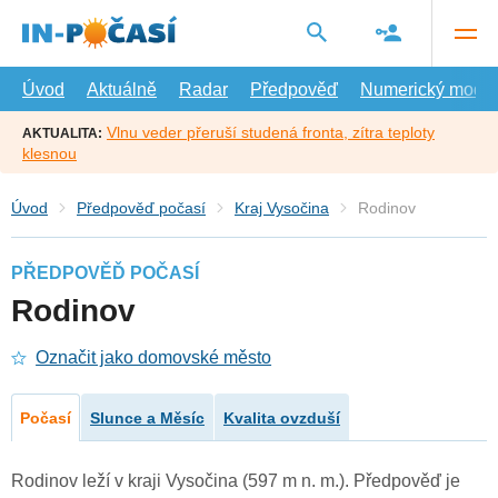
Přejít
na
hlavní
obsah
Úvod
Aktuálně
Radar
Předpověď
Numerický model
Vlnu veder přeruší studená fronta, zítra teploty
AKTUALITA:
klesnou
Úvod
Předpověď počasí
Kraj Vysočina
Rodinov
PŘEDPOVĚĎ POČASÍ
Rodinov
Označit jako domovské město
Počasí
Slunce a Měsíc
Kvalita ovzduší
Rodinov leží v kraji Vysočina (597 m n. m.). Předpověď je