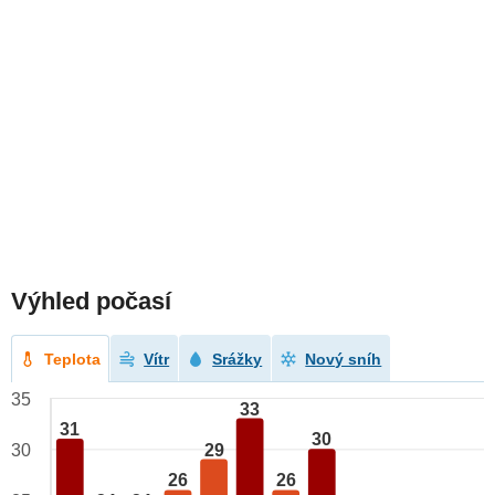
Výhled počasí
Teplota
Vítr
Srážky
Nový sníh
35
33
31
30
29
30
26
26