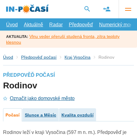
Přejít
na
hlavní
obsah
Úvod
Aktuálně
Radar
Předpověď
Numerický model
Vlnu veder přeruší studená fronta, zítra teploty
AKTUALITA:
klesnou
Úvod
Předpověď počasí
Kraj Vysočina
Rodinov
PŘEDPOVĚĎ POČASÍ
Rodinov
Označit jako domovské město
Počasí
Slunce a Měsíc
Kvalita ovzduší
Rodinov leží v kraji Vysočina (597 m n. m.). Předpověď je