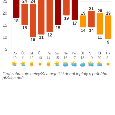
24
24
25
21
20
20
19
19
19
18
17
15
15
15
14
14
12
10
11
11
10
9
5
Po
Út
St
Čt
Pá
So
Ne
Po
Út
St
Čt
Pá
10
11
12
13
14
15
16
17
18
19
20
21
Graf zobrazuje nejvyšší a nejnižší denní teploty v průběhu
příštích dnů.