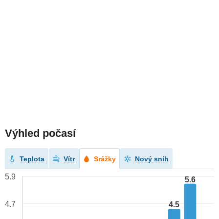
Výhled počasí
Teplota
Vítr
Srážky
Nový sníh
5.9
5.6
4.7
4.5