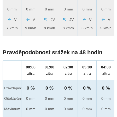
0 mm
0 mm
0 mm
0 mm
0 mm
0 mm
V
V
JV
JV
V
V
7 km/h
9 km/h
8 km/h
8 km/h
5 km/h
5 km/h
Pravděpodobnost srážek na 48 hodin
00:00
01:00
02:00
03:00
04:00
zítra
zítra
zítra
zítra
zítra
0 %
0 %
0 %
0 %
0 %
Pravděpod.
Očekáváno
0 mm
0 mm
0 mm
0 mm
0 mm
Maximum
0 mm
0 mm
0 mm
0 mm
0 mm