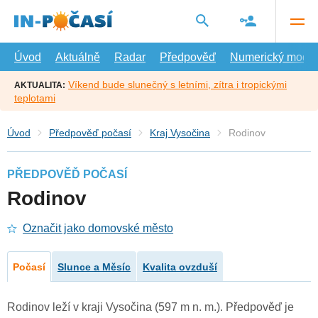
Přejít
na
hlavní
obsah
Úvod
Aktuálně
Radar
Předpověď
Numerický model
Víkend bude slunečný s letními, zítra i tropickými
AKTUALITA:
teplotami
Úvod
Předpověď počasí
Kraj Vysočina
Rodinov
PŘEDPOVĚĎ POČASÍ
Rodinov
Označit jako domovské město
Počasí
Slunce a Měsíc
Kvalita ovzduší
Rodinov leží v kraji Vysočina (597 m n. m.). Předpověď je