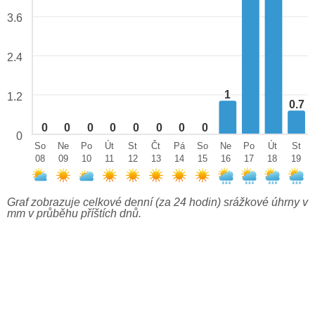
3.6
2.4
1
1.2
0.7
0
0
0
0
0
0
0
0
0
So
Ne
Po
Út
St
Čt
Pá
So
Ne
Po
Út
St
08
09
10
11
12
13
14
15
16
17
18
19
Graf zobrazuje celkové denní (za 24 hodin) srážkové úhrny v
mm v průběhu příštích dnů.