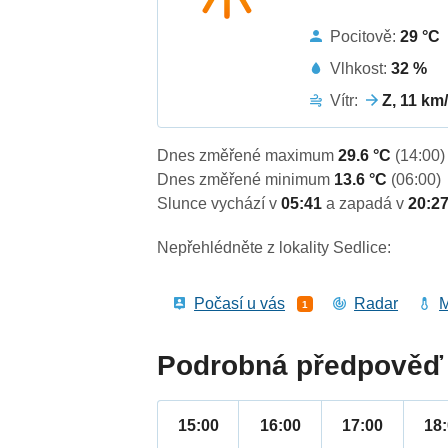
Pocitově:
29 °C
Vlhkost:
32 %
Vítr:
Z, 11 km
Dnes změřené maximum
29.6 °C
(14:00)
Dnes změřené minimum
13.6 °C
(06:00)
Slunce vychází v
05:41
a zapadá v
20:2
Nepřehlédněte z lokality Sedlice:
Počasí u vás
Radar
M
1
Podrobná předpověď 
15:00
16:00
17:00
18