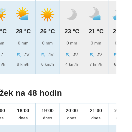
 °C
28 °C
26 °C
23 °C
21 °C
21 °C
mm
0 mm
0 mm
0 mm
0 mm
0 mm
J
JV
JV
JV
JV
JV
m/h
8 km/h
6 km/h
4 km/h
7 km/h
6 km/h
žek na 48 hodin
:00
18:00
19:00
20:00
21:00
22:00
es
dnes
dnes
dnes
dnes
dnes