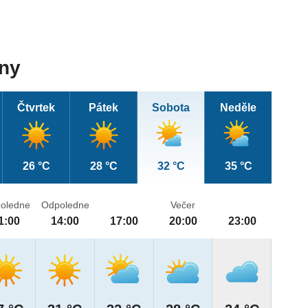
dny
Čtvrtek
Pátek
Sobota
Neděle
26 °C
28 °C
32 °C
35 °C
oledne
Odpoledne
Večer
1:00
14:00
17:00
20:00
23:00