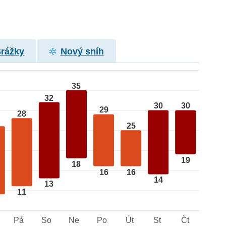
Srážky
Nový sníh
35
32
30
30
29
28
25
19
18
16
16
14
13
11
Pá
So
Ne
Po
Út
St
Čt