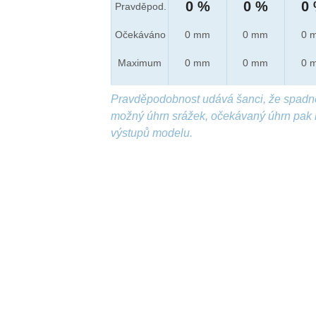
0 %
0 %
0
Pravděpod.
Očekáváno
0 mm
0 mm
0 
Maximum
0 mm
0 mm
0 
Pravděpodobnost udává šanci, že spadn
možný úhrn srážek, očekávaný úhrn pak 
výstupů modelu.