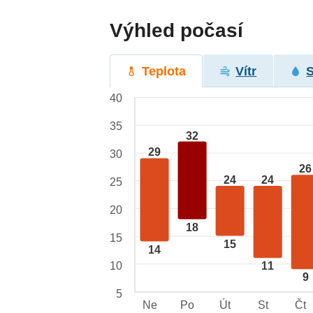
Výhled počasí
Teplota
Vítr
40
35
32
29
30
26
24
24
25
20
18
15
15
14
10
11
9
5
Ne
Po
Út
St
Čt