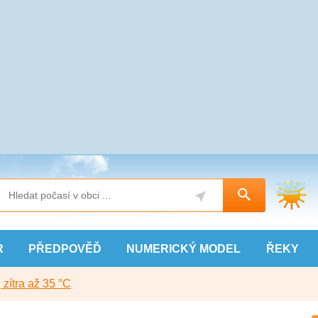
R
PŘEDPOVĚĎ
NUMERICKÝ
MODEL
ŘEKY
, zítra až 35 °C