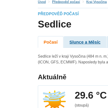
Úvod
Předpověď počasí
Kraj Vysočina
PŘEDPOVĚĎ POČASÍ
Sedlice
Počasí
Slunce a Měsíc
Sedlice leží v kraji Vysočina (484 m n. 
(ICON, GFS, ECMWF). Naposledy byla ak
Aktuálně
29.6 °C
(stoupá)