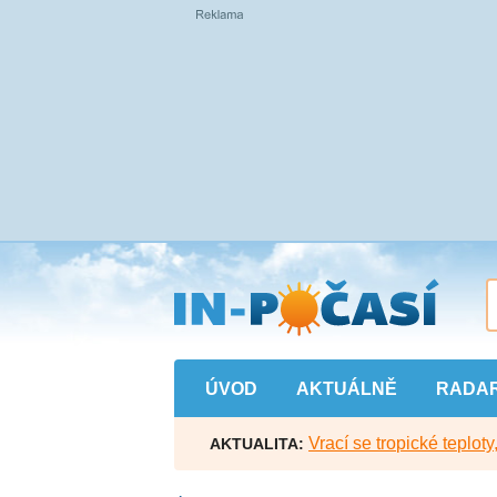
Přejít
na
hlavní
obsah
ÚVOD
AKTUÁLNĚ
RADA
Vrací se tropické teploty
AKTUALITA: