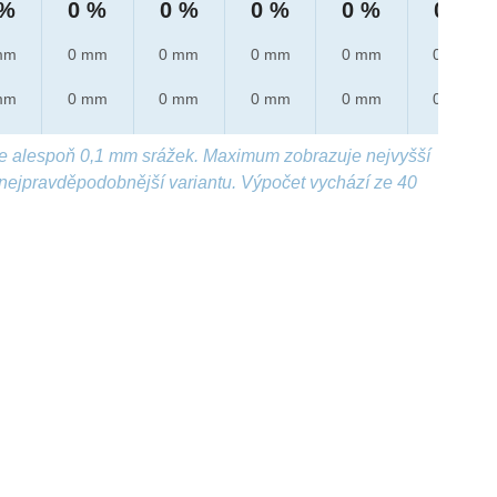
 %
0 %
0 %
0 %
0 %
0 %
mm
0 mm
0 mm
0 mm
0 mm
0 mm
mm
0 mm
0 mm
0 mm
0 mm
0 mm
e alespoň 0,1 mm srážek. Maximum zobrazuje nejvyšší
nejpravděpodobnější variantu. Výpočet vychází ze 40