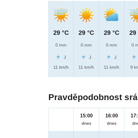
29 °C
29 °C
29 °C
29
0 mm
0 mm
0 mm
0 
J
J
J
11 km/h
11 km/h
11 km/h
9 k
Pravděpodobnost srá
15:00
16:00
17
dnes
dnes
dn