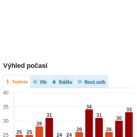
Výhled počasí
Teplota
Vítr
Srážky
Nový sníh
40
34
35
33
31
31
30
30
28
26
26
25
25
25
24
24