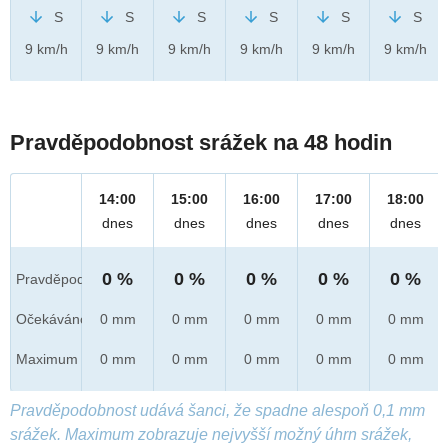
S
S
S
S
S
S
9 km/h
9 km/h
9 km/h
9 km/h
9 km/h
9 km/h
Pravděpodobnost srážek na 48 hodin
14:00
15:00
16:00
17:00
18:00
dnes
dnes
dnes
dnes
dnes
0 %
0 %
0 %
0 %
0 %
Pravděpod.
Očekáváno
0 mm
0 mm
0 mm
0 mm
0 mm
Maximum
0 mm
0 mm
0 mm
0 mm
0 mm
Pravděpodobnost udává šanci, že spadne alespoň 0,1 mm
srážek. Maximum zobrazuje nejvyšší možný úhrn srážek,