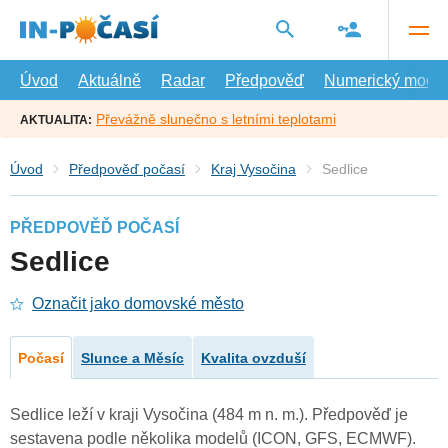
Přejít
na
hlavní
obsah
Úvod
Aktuálně
Radar
Předpověď
Numerický model
Převážně slunečno s letními teplotami
AKTUALITA:
Úvod
Předpověď počasí
Kraj Vysočina
Sedlice
PŘEDPOVĚĎ POČASÍ
Sedlice
Označit jako domovské město
Počasí
Slunce a Měsíc
Kvalita ovzduší
Sedlice leží v kraji Vysočina (484 m n. m.). Předpověď je
sestavena podle několika modelů (ICON, GFS, ECMWF).