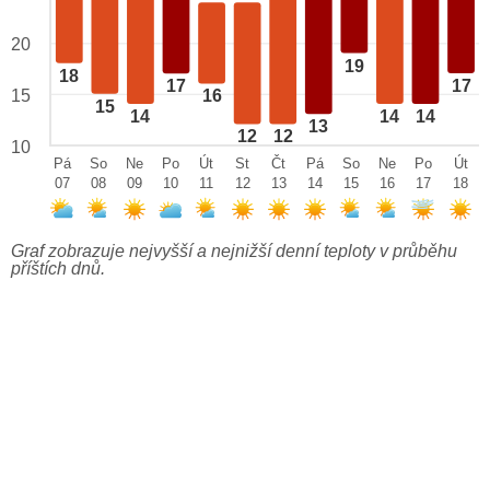
20
19
18
17
17
15
16
15
14
14
14
13
12
12
10
Pá
So
Ne
Po
Út
St
Čt
Pá
So
Ne
Po
Út
07
08
09
10
11
12
13
14
15
16
17
18
Graf zobrazuje nejvyšší a nejnižší denní teploty v průběhu
příštích dnů.