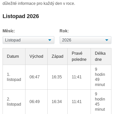
důležité informace pro každý den v roce.
Listopad 2026
Měsíc:
Rok:
Pravé
Délka
Datum
Východ
Západ
poledne
dne
9
1.
hodin
06:47
16:35
11:41
listopad
49
minut
9
2.
hodin
06:49
16:34
11:41
listopad
45
minut