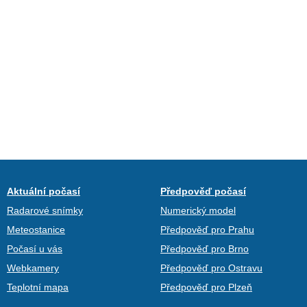
Aktuální počasí
Předpověď počasí
Radarové snímky
Numerický model
Meteostanice
Předpověď pro Prahu
Počasí u vás
Předpověď pro Brno
Webkamery
Předpověď pro Ostravu
Teplotní mapa
Předpověď pro Plzeň