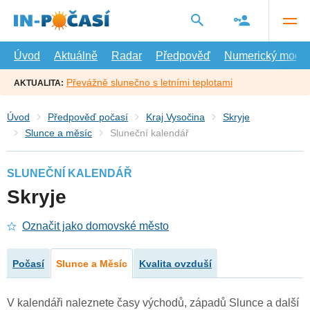
Přejít
na
hlavní
obsah
Úvod
Aktuálně
Radar
Předpověď
Numerický model
Převážně slunečno s letními teplotami
AKTUALITA:
Úvod
Předpověď počasí
Kraj Vysočina
Skryje
Slunce a měsíc
Sluneční kalendář
SLUNEČNÍ KALENDÁŘ
Skryje
Označit jako domovské město
Počasí
Slunce a Měsíc
Kvalita ovzduší
V kalendáři naleznete časy východů, západů Slunce a další