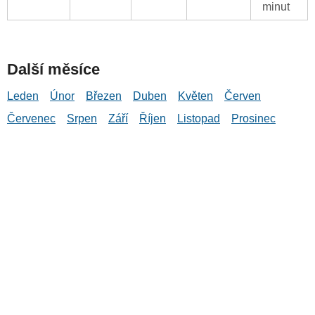
minut
Další měsíce
Leden
Únor
Březen
Duben
Květen
Červen
Červenec
Srpen
Září
Říjen
Listopad
Prosinec