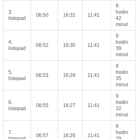
9
3.
hodin
06:50
16:32
11:41
listopad
42
minut
9
4.
hodin
06:52
16:30
11:41
listopad
39
minut
9
5.
hodin
06:53
16:29
11:41
listopad
35
minut
9
6.
hodin
06:55
16:27
11:41
listopad
32
minut
9
7.
hodin
06:57
16:26
11:41
listopad
29