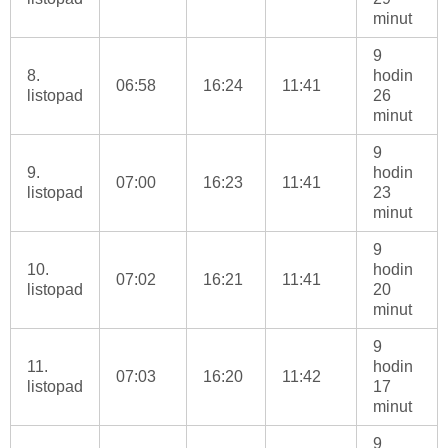
minut
9
8.
hodin
06:58
16:24
11:41
listopad
26
minut
9
9.
hodin
07:00
16:23
11:41
listopad
23
minut
9
10.
hodin
07:02
16:21
11:41
listopad
20
minut
9
11.
hodin
07:03
16:20
11:42
listopad
17
minut
9