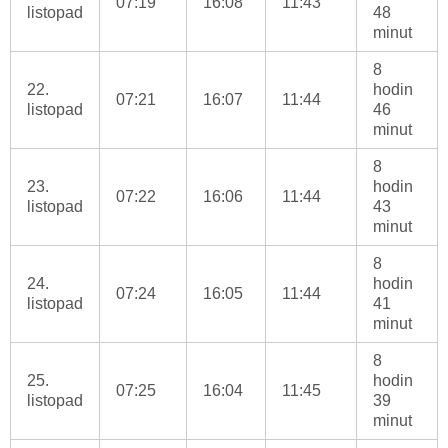
07:19
16:08
11:43
listopad
48
minut
8
22.
hodin
07:21
16:07
11:44
listopad
46
minut
8
23.
hodin
07:22
16:06
11:44
listopad
43
minut
8
24.
hodin
07:24
16:05
11:44
listopad
41
minut
8
25.
hodin
07:25
16:04
11:45
listopad
39
minut