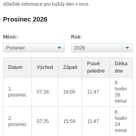
důležité informace pro každý den v roce.
Prosinec 2026
Měsíc:
Rok:
Pravé
Délka
Datum
Východ
Západ
poledne
dne
8
1.
hodin
07:34
16:00
11:47
prosinec
26
minut
8
2.
hodin
07:35
15:59
11:47
prosinec
24
minut