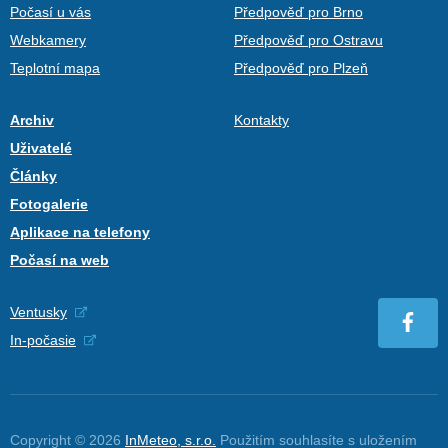
Počasí u vás
Předpověď pro Brno
Webkamery
Předpověď pro Ostravu
Teplotní mapa
Předpověď pro Plzeň
Archiv
Kontakty
Uživatelé
Články
Fotogalerie
Aplikace na telefony
Počasí na web
Ventusky
In-počasie
Copyright © 2026
InMeteo, s.r.o.
Použitím souhlasíte s uložením