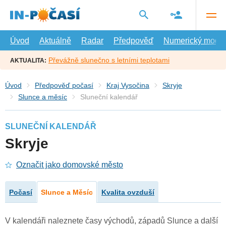
Přejít
na
hlavní
obsah
Úvod
Aktuálně
Radar
Předpověď
Numerický model
Převážně slunečno s letními teplotami
AKTUALITA:
Úvod
Předpověď počasí
Kraj Vysočina
Skryje
Slunce a měsíc
Sluneční kalendář
SLUNEČNÍ KALENDÁŘ
Skryje
Označit jako domovské město
Počasí
Slunce a Měsíc
Kvalita ovzduší
V kalendáři naleznete časy východů, západů Slunce a další