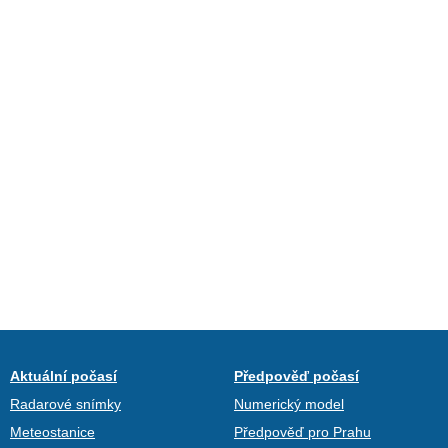
Aktuální počasí
Předpověď počasí
Radarové snímky
Numerický model
Meteostanice
Předpověď pro Prahu