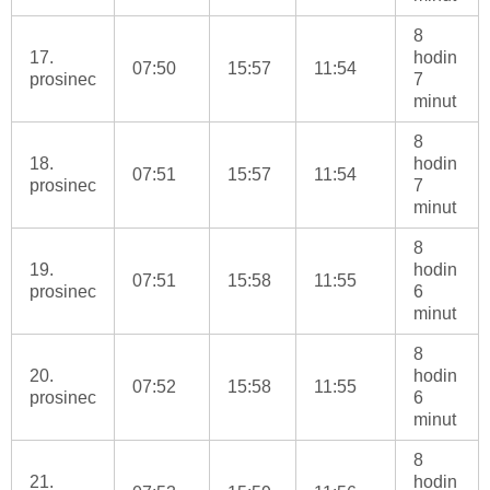
8
17.
hodin
07:50
15:57
11:54
prosinec
7
minut
8
18.
hodin
07:51
15:57
11:54
prosinec
7
minut
8
19.
hodin
07:51
15:58
11:55
prosinec
6
minut
8
20.
hodin
07:52
15:58
11:55
prosinec
6
minut
8
21.
hodin