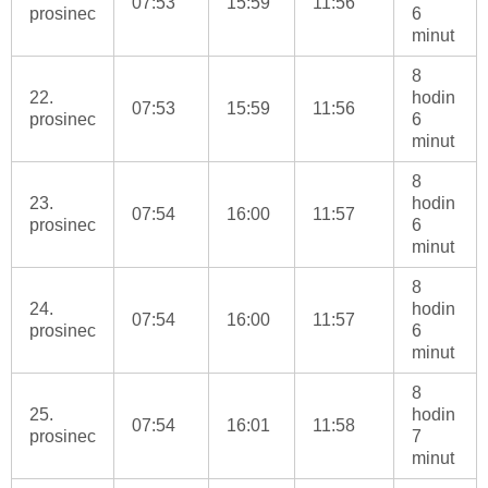
07:53
15:59
11:56
prosinec
6
minut
8
22.
hodin
07:53
15:59
11:56
prosinec
6
minut
8
23.
hodin
07:54
16:00
11:57
prosinec
6
minut
8
24.
hodin
07:54
16:00
11:57
prosinec
6
minut
8
25.
hodin
07:54
16:01
11:58
prosinec
7
minut