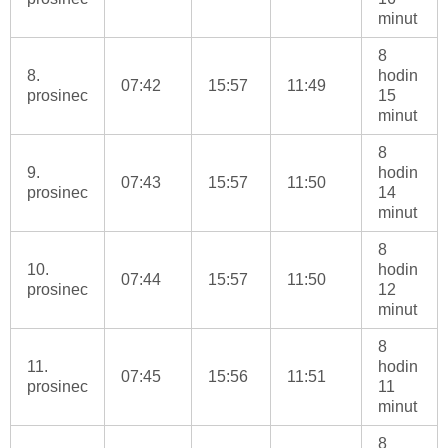
minut
8
8.
hodin
07:42
15:57
11:49
prosinec
15
minut
8
9.
hodin
07:43
15:57
11:50
prosinec
14
minut
8
10.
hodin
07:44
15:57
11:50
prosinec
12
minut
8
11.
hodin
07:45
15:56
11:51
prosinec
11
minut
8