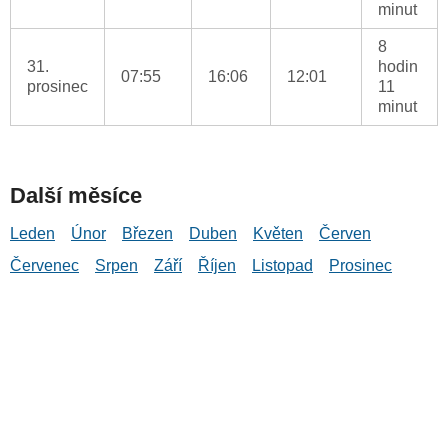
minut
8
31.
hodin
07:55
16:06
12:01
prosinec
11
minut
Další měsíce
Leden
Únor
Březen
Duben
Květen
Červen
Červenec
Srpen
Září
Říjen
Listopad
Prosinec