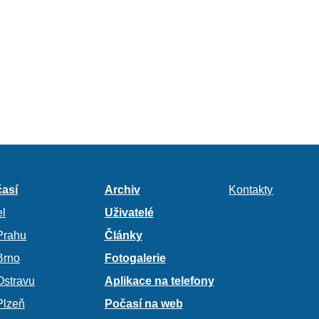
así
Archiv
Kontakty
l
Uživatelé
Prahu
Články
Brno
Fotogalerie
Ostravu
Aplikace na telefony
Plzeň
Počasí na web