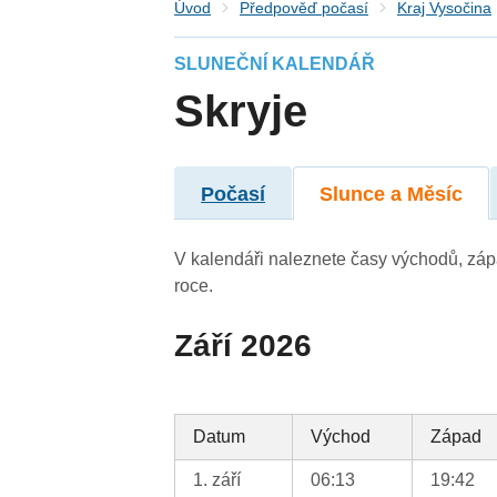
Úvod
Předpověď počasí
Kraj Vysočina
SLUNEČNÍ KALENDÁŘ
Skryje
Počasí
Slunce a Měsíc
V kalendáři naleznete časy východů, záp
roce.
Září 2026
Datum
Východ
Západ
1. září
06:13
19:42