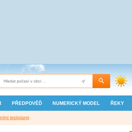
R
PŘEDPOVĚĎ
NUMERICKÝ
MODEL
ŘEKY
ními teplotami