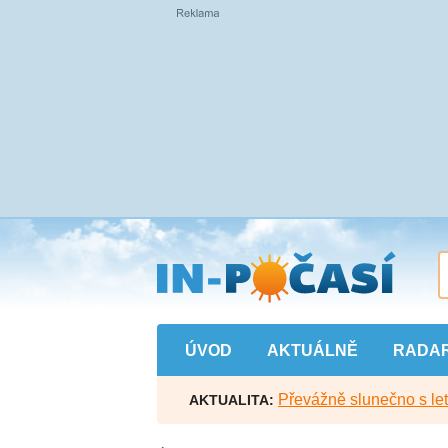
Přejít
na
hlavní
obsah
ÚVOD
AKTUÁLNĚ
RADA
Převážně slunečno s let
AKTUALITA: