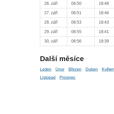
26. září
06:50
18:48
27. září
06:51
18:46
28. září
06:53
18:43
29. září
06:55
18:41
30. září
06:56
18:39
Další měsíce
Leden
Únor
Březen
Duben
Květe
Listopad
Prosinec