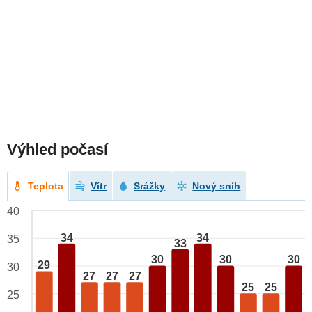
Výhled počasí
Teplota
Vítr
Srážky
Nový sníh
40
34
34
35
33
30
30
30
29
30
27
27
27
25
25
25