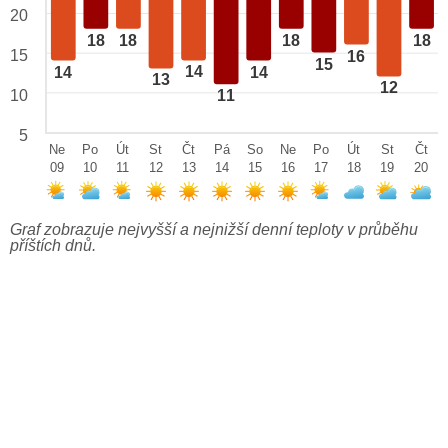
20
18
18
18
18
15
16
15
14
14
14
13
12
10
11
5
Ne
Po
Út
St
Čt
Pá
So
Ne
Po
Út
St
Čt
09
10
11
12
13
14
15
16
17
18
19
20
Graf zobrazuje nejvyšší a nejnižší denní teploty v průběhu
příštích dnů.