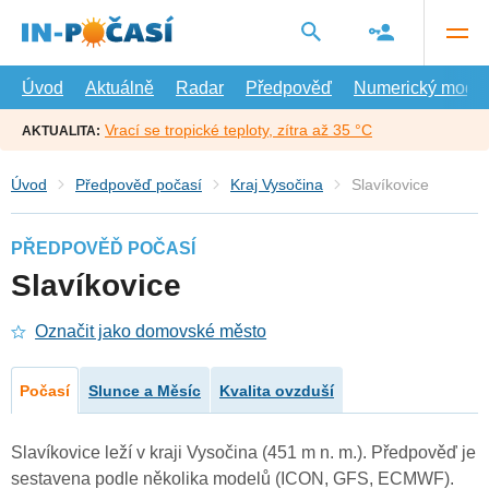
Přejít
na
hlavní
obsah
Úvod
Aktuálně
Radar
Předpověď
Numerický model
Vrací se tropické teploty, zítra až 35 °C
AKTUALITA:
Úvod
Předpověď počasí
Kraj Vysočina
Slavíkovice
PŘEDPOVĚĎ POČASÍ
Slavíkovice
Označit jako domovské město
Počasí
Slunce a Měsíc
Kvalita ovzduší
Slavíkovice leží v kraji Vysočina (451 m n. m.). Předpověď je
sestavena podle několika modelů (ICON, GFS, ECMWF).