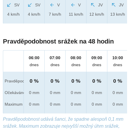
SV
SV
V
V
JV
JV
4 km/h
4 km/h
7 km/h
11 km/h
12 km/h
13 km/h
Pravděpodobnost srážek na 48 hodin
06:00
07:00
08:00
09:00
10:00
dnes
dnes
dnes
dnes
dnes
0 %
0 %
0 %
0 %
0 %
Pravděpod.
Očekáváno
0 mm
0 mm
0 mm
0 mm
0 mm
Maximum
0 mm
0 mm
0 mm
0 mm
0 mm
Pravděpodobnost udává šanci, že spadne alespoň 0,1 mm
srážek. Maximum zobrazuje nejvyšší možný úhrn srážek,