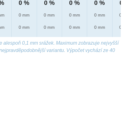
 %
0 %
0 %
0 %
0 %
0 %
mm
0 mm
0 mm
0 mm
0 mm
0 mm
mm
0 mm
0 mm
0 mm
0 mm
0 mm
e alespoň 0,1 mm srážek. Maximum zobrazuje nejvyšší
nejpravděpodobnější variantu. Výpočet vychází ze 40