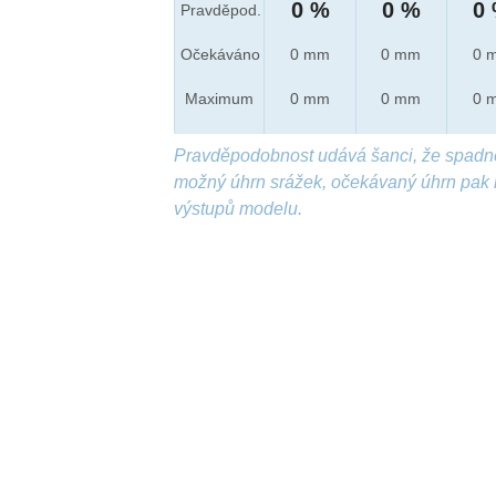
0 %
0 %
0
Pravděpod.
Očekáváno
0 mm
0 mm
0 
Maximum
0 mm
0 mm
0 
Pravděpodobnost udává šanci, že spadn
možný úhrn srážek, očekávaný úhrn pak 
výstupů modelu.