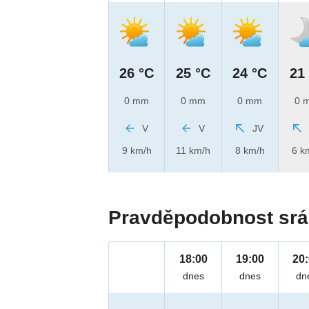
26 °C
25 °C
24 °C
21
0 mm
0 mm
0 mm
0 
V
V
JV
9 km/h
11 km/h
8 km/h
6 k
Pravděpodobnost srá
18:00
19:00
20
dnes
dnes
dn