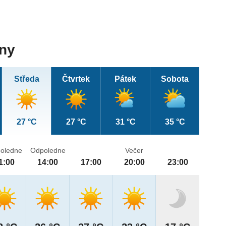
dny
Středa
Čtvrtek
Pátek
Sobota
27 °C
27 °C
31 °C
35 °C
oledne
Odpoledne
Večer
1:00
14:00
17:00
20:00
23:00