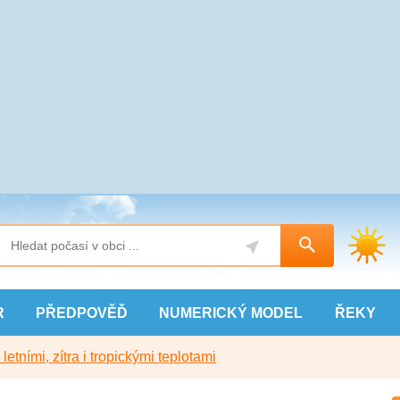
R
PŘEDPOVĚĎ
NUMERICKÝ
MODEL
ŘEKY
etními, zítra i tropickými teplotami