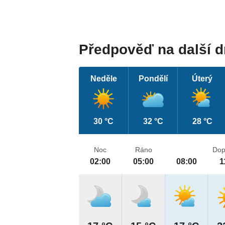
Předpověď na další 
Neděle
Pondělí
Úterý
30 °C
32 °C
28 °C
Noc
Ráno
Dop
02:00
05:00
08:00
1