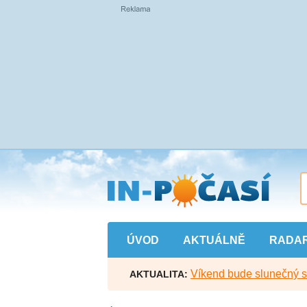
Přejít
na
hlavní
obsah
ÚVOD
AKTUÁLNĚ
RADA
Víkend bude slunečný s l
AKTUALITA: