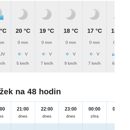
 °C
20 °C
19 °C
18 °C
17 °C
16 °C
mm
0 mm
0 mm
0 mm
0 mm
0 mm
JV
V
V
V
V
SV
m/h
5 km/h
7 km/h
9 km/h
7 km/h
6 km/h
žek na 48 hodin
:00
21:00
22:00
23:00
00:00
01:00
es
dnes
dnes
dnes
zítra
zítra