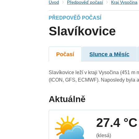
Úvod
Předpověď počasí
Kraj Vysočina
PŘEDPOVĚĎ POČASÍ
Slavíkovice
Počasí
Slunce a Měsíc
Slavíkovice leží v kraji Vysočina (451 m
(ICON, GFS, ECMWF). Naposledy byla ak
Aktuálně
27.4 °C
(klesá)