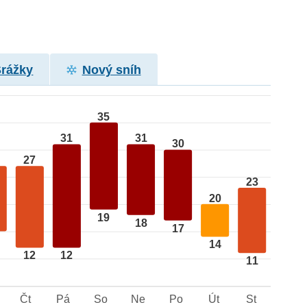
Srážky
Nový sníh
35
31
31
30
27
23
20
19
18
17
14
12
12
11
Čt
Pá
So
Ne
Po
Út
St