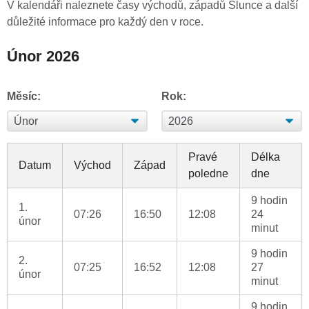
V kalendáři naleznete časy východů, západů Slunce a další
důležité informace pro každý den v roce.
Únor 2026
Měsíc:
Rok:
Pravé
Délka
Datum
Východ
Západ
poledne
dne
9 hodin
1.
07:26
16:50
12:08
24
únor
minut
9 hodin
2.
07:25
16:52
12:08
27
únor
minut
9 hodin