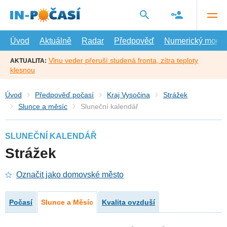
Přejít
na
hlavní
obsah
Úvod
Aktuálně
Radar
Předpověď
Numerický model
Vlnu veder přeruší studená fronta, zítra teploty
AKTUALITA:
klesnou
Úvod
Předpověď počasí
Kraj Vysočina
Strážek
Slunce a měsíc
Sluneční kalendář
SLUNEČNÍ KALENDÁŘ
Strážek
Označit jako domovské město
Počasí
Slunce a Měsíc
Kvalita ovzduší