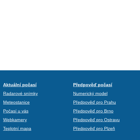
Aktuální počasí
Předpověď počasí
Radarové snímky
Numerický model
Meteostanice
Předpověď pro Prahu
Počasí u vás
Předpověď pro Brno
Webkamery
Předpověď pro Ostravu
Teplotní mapa
Předpověď pro Plzeň