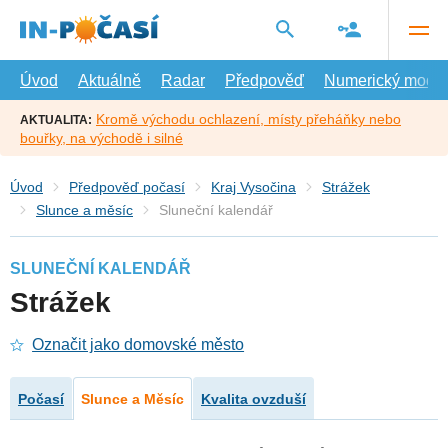
Přejít
na
hlavní
obsah
Úvod
Aktuálně
Radar
Předpověď
Numerický model
Kromě východu ochlazení, místy přeháňky nebo
AKTUALITA:
bouřky, na východě i silné
Úvod
Předpověď počasí
Kraj Vysočina
Strážek
Slunce a měsíc
Sluneční kalendář
SLUNEČNÍ KALENDÁŘ
Strážek
Označit jako domovské město
Počasí
Slunce a Měsíc
Kvalita ovzduší