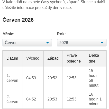
V kalendáři naleznete časy východů, západů Slunce a další
důležité informace pro každý den v roce.
Červen 2026
Měsíc:
Rok:
Pravé
Délka
Datum
Východ
Západ
poledne
dne
15
1.
hodin
04:53
20:52
12:53
červen
59
minut
16
2.
04:52
20:53
12:53
hodin 1
červen
minut