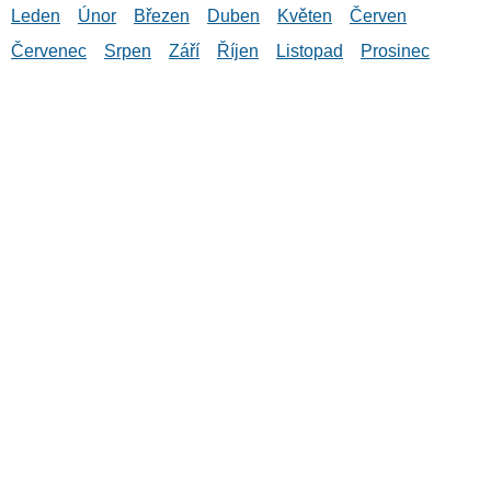
Leden
Únor
Březen
Duben
Květen
Červen
Červenec
Srpen
Září
Říjen
Listopad
Prosinec