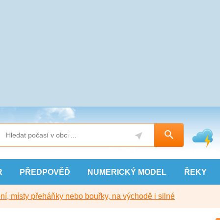
R
PŘEDPOVĚĎ
NUMERICKÝ
MODEL
ŘEKY
í, místy přeháňky nebo bouřky, na východě i silné