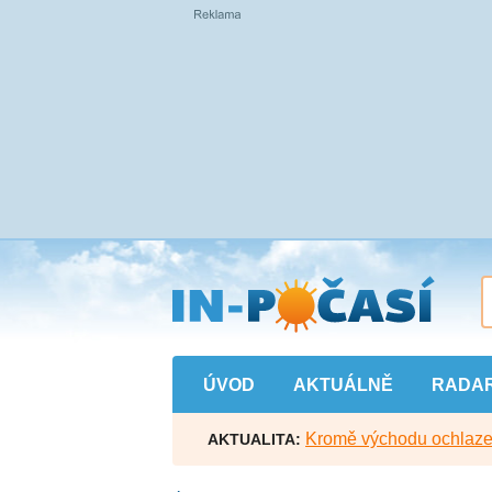
Přejít
na
hlavní
obsah
ÚVOD
AKTUÁLNĚ
RADA
Kromě východu ochlazen
AKTUALITA: