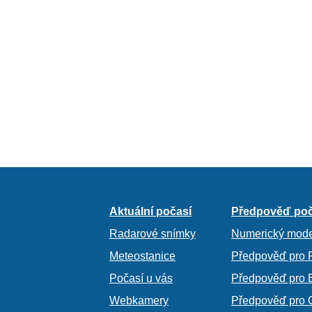
Aktuální počasí
Předpověď poč
Radarové snímky
Numerický mode
Meteostanice
Předpověď pro 
Počasí u vás
Předpověď pro 
Webkamery
Předpověď pro 