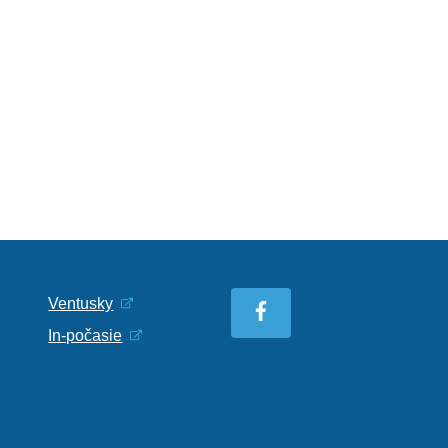
Ventusky
In-počasie