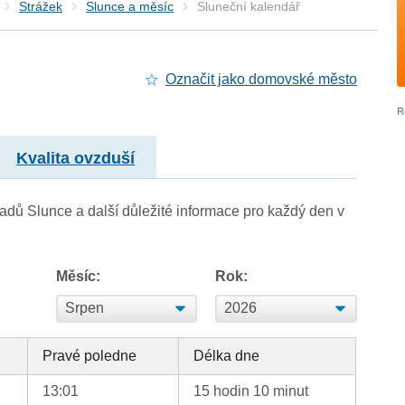
Strážek
Slunce a měsíc
Sluneční kalendář
Označit jako domovské město
Kvalita ovzduší
adů Slunce a další důležité informace pro každý den v
Měsíc:
Rok:
Pravé poledne
Délka dne
13:01
15 hodin 10 minut