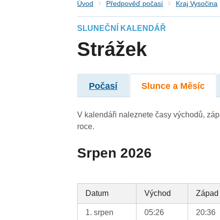
Úvod
Předpověď počasí
Kraj Vysočina
SLUNEČNÍ KALENDÁŘ
Strážek
Počasí
Slunce a Měsíc
V kalendáři naleznete časy východů, záp
roce.
Srpen 2026
Datum
Východ
Západ
1. srpen
05:26
20:36