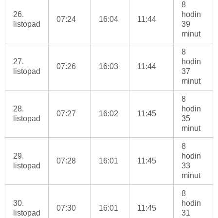
8
26.
hodin
07:24
16:04
11:44
listopad
39
minut
8
27.
hodin
07:26
16:03
11:44
listopad
37
minut
8
28.
hodin
07:27
16:02
11:45
listopad
35
minut
8
29.
hodin
07:28
16:01
11:45
listopad
33
minut
8
30.
hodin
07:30
16:01
11:45
listopad
31