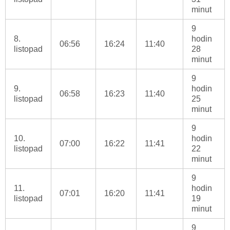
minut
9
8.
hodin
06:56
16:24
11:40
listopad
28
minut
9
9.
hodin
06:58
16:23
11:40
listopad
25
minut
9
10.
hodin
07:00
16:22
11:41
listopad
22
minut
9
11.
hodin
07:01
16:20
11:41
listopad
19
minut
9