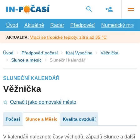
Přejít
na
hlavní
obsah
Úvod
Aktuálně
Radar
Předpověď
Numerický model
Vrací se tropické teploty, zítra až 35 °C
AKTUALITA:
Úvod
Předpověď počasí
Kraj Vysočina
Věžnička
Slunce a měsíc
Sluneční kalendář
SLUNEČNÍ KALENDÁŘ
Věžnička
Označit jako domovské město
Počasí
Slunce a Měsíc
Kvalita ovzduší
V kalendáři naleznete časy východů, západů Slunce a další