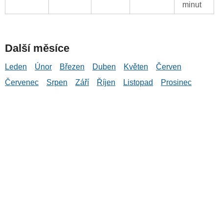
minut
Další měsíce
Leden
Únor
Březen
Duben
Květen
Červen
Červenec
Srpen
Září
Říjen
Listopad
Prosinec