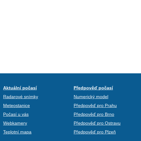
Aktuální počasí
Předpověď počasí
Radarové snímky
Numerický model
Meteostanice
Předpověď pro Prahu
Počasí u vás
Předpověď pro Brno
Webkamery
Předpověď pro Ostravu
Teplotní mapa
Předpověď pro Plzeň