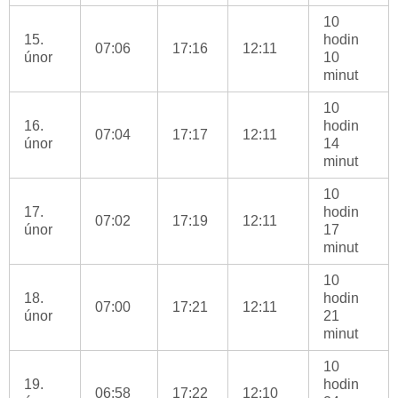
10
15.
hodin
07:06
17:16
12:11
únor
10
minut
10
16.
hodin
07:04
17:17
12:11
únor
14
minut
10
17.
hodin
07:02
17:19
12:11
únor
17
minut
10
18.
hodin
07:00
17:21
12:11
únor
21
minut
10
19.
hodin
06:58
17:22
12:10