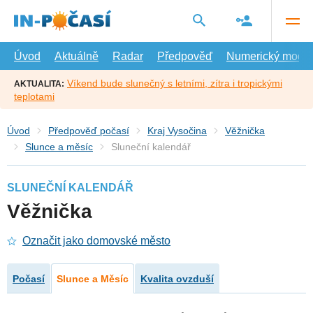
Přejít
na
hlavní
obsah
Úvod
Aktuálně
Radar
Předpověď
Numerický model
Víkend bude slunečný s letními, zítra i tropickými
AKTUALITA:
teplotami
Úvod
Předpověď počasí
Kraj Vysočina
Věžnička
Slunce a měsíc
Sluneční kalendář
SLUNEČNÍ KALENDÁŘ
Věžnička
Označit jako domovské město
Počasí
Slunce a Měsíc
Kvalita ovzduší