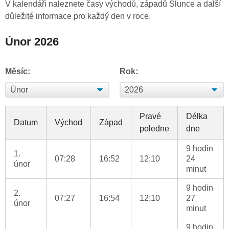
V kalendáři naleznete časy východů, západů Slunce a další
důležité informace pro každý den v roce.
Únor 2026
Měsíc:
Rok:
Pravé
Délka
Datum
Východ
Západ
poledne
dne
9 hodin
1.
07:28
16:52
12:10
24
únor
minut
9 hodin
2.
07:27
16:54
12:10
27
únor
minut
9 hodin