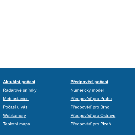
Aktuální počasí
Předpověď počasí
Radarové snímky
Numerický model
Meteostanice
Předpověď pro Prahu
Počasí u vás
Předpověď pro Brno
Webkamery
Předpověď pro Ostravu
Teplotní mapa
Předpověď pro Plzeň