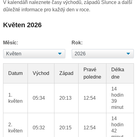
V kalendáři naleznete časy východů, západů Slunce a další
důležité informace pro každý den v roce.
Květen 2026
Měsíc:
Rok:
Pravé
Délka
Datum
Východ
Západ
poledne
dne
14
1.
hodin
05:34
20:13
12:54
květen
39
minut
14
2.
hodin
05:32
20:15
12:54
květen
42
minut