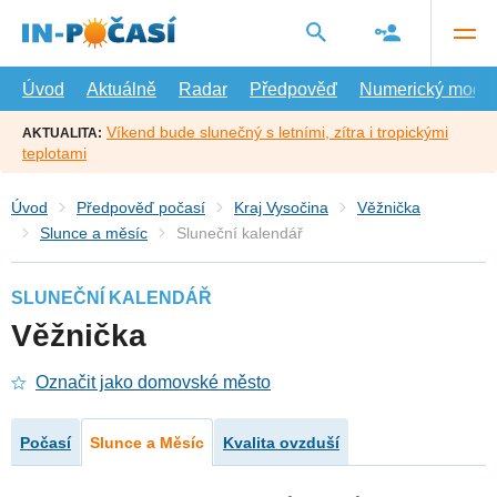
Přejít
na
hlavní
obsah
Úvod
Aktuálně
Radar
Předpověď
Numerický model
Víkend bude slunečný s letními, zítra i tropickými
AKTUALITA:
teplotami
Úvod
Předpověď počasí
Kraj Vysočina
Věžnička
Slunce a měsíc
Sluneční kalendář
SLUNEČNÍ KALENDÁŘ
Věžnička
Označit jako domovské město
Počasí
Slunce a Měsíc
Kvalita ovzduší