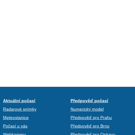
Aktuální počasí
Předpověď počasí
Radarové snímky
Numerický model
Meteostanice
Předpověď pro Prahu
Počasí u vás
Předpověď pro Brno
Webkamery
Předpověď pro Ostravu