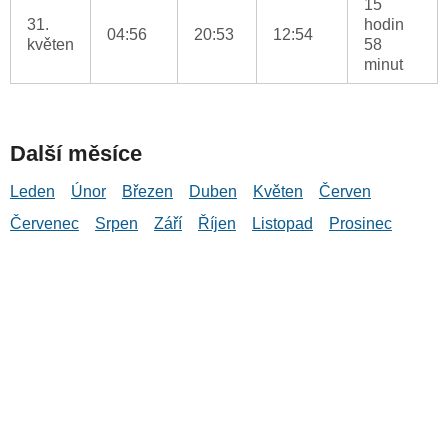
15
31.
hodin
04:56
20:53
12:54
květen
58
minut
Další měsíce
Leden
Únor
Březen
Duben
Květen
Červen
Červenec
Srpen
Září
Říjen
Listopad
Prosinec